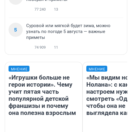
77 240
13
Суровой или мягкой будет зима, можно
5
узнать по погоде 5 августа — важные
приметы
74 909
11
МНЕНИЕ
МНЕНИЕ
«Игрушки больше не
«Мы видим нов
герои истории». Чему
Нолана»: с как
учит пятая часть
настроем нужн
популярной детской
смотреть «Оди
франшизы и почему
чтобы она не
она полезна взрослым
выглядела как