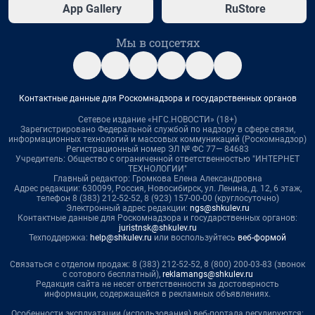
App Gallery
RuStore
Мы в соцсетях
Контактные данные для Роскомнадзора и государственных органов
Сетевое издание «НГС.НОВОСТИ» (18+)
Зарегистрировано Федеральной службой по надзору в сфере связи,
информационных технологий и массовых коммуникаций (Роскомнадзор)
Регистрационный номер ЭЛ № ФС 77— 84683
Учредитель: Общество с ограниченной ответственностью "ИНТЕРНЕТ
ТЕХНОЛОГИИ"
Главный редактор: Громкова Елена Александровна
Адрес редакции: 630099, Россия, Новосибирск, ул. Ленина, д. 12, 6 этаж,
телефон 8 (383) 212-52-52, 8 (923) 157-00-00 (круглосуточно)
Электронный адрес редакции:
ngs@shkulev.ru
Контактные данные для Роскомнадзора и государственных органов:
juristnsk@shkulev.ru
Техподдержка:
help@shkulev.ru
или воспользуйтесь
веб-формой
Связаться с отделом продаж: 8 (383) 212-52-52, 8 (800) 200-03-83 (звонок
с сотового бесплатный),
reklamangs@shkulev.ru
Редакция сайта не несет ответственности за достоверность
информации, содержащейся в рекламных объявлениях.
Особенности эксплуатации (использования) веб-портала регулируются: