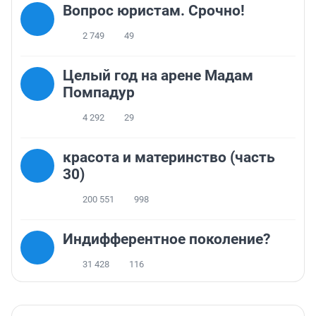
Вопрос юристам. Срочно!
2 749
49
Целый год на арене Мадам
Помпадур
4 292
29
красота и материнство (часть
30)
200 551
998
Индифферентное поколение?
31 428
116