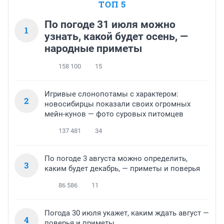
ТОП 5
По погоде 31 июля можно
1
узнать, какой будет осень, —
народные приметы
158 100
15
Игривые слонопотамы с характером:
2
новосибирцы показали своих огромных
мейн-кунов — фото суровых питомцев
137 481
34
По погоде 3 августа можно определить,
3
каким будет декабрь, — приметы и поверья
86 586
11
Погода 30 июля укажет, каким ждать август —
4
поверья и приметы