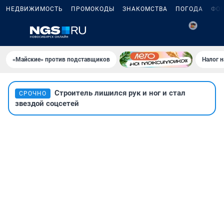
НЕДВИЖИМОСТЬ
ПРОМОКОДЫ
ЗНАКОМСТВА
ПОГОДА
ФО
«Майские» против подставщиков
Налог 
Строитель лишился рук и ног и стал
СРОЧНО
звездой соцсетей