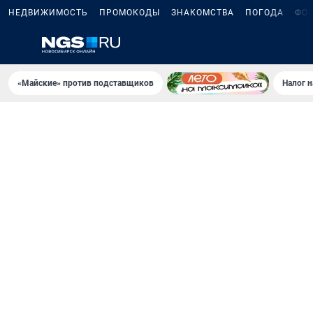
НЕДВИЖИМОСТЬ
ПРОМОКОДЫ
ЗНАКОМСТВА
ПОГОДА
ФО
«Майские» против подставщиков
Налог 