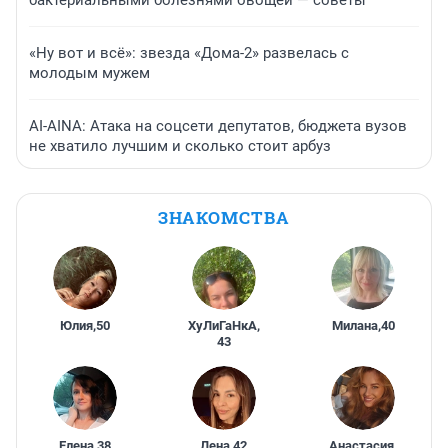
«Ну вот и всё»: звезда «Дома-2» развелась с
молодым мужем
AI-AINA: Атака на соцсети депутатов, бюджета вузов
не хватило лучшим и сколько стоит арбуз
ЗНАКОМСТВА
Юлия
,
50
ХуЛиГаНкА
,
Милана
,
40
43
Елена
,
38
Лена
,
42
Анастасия
,