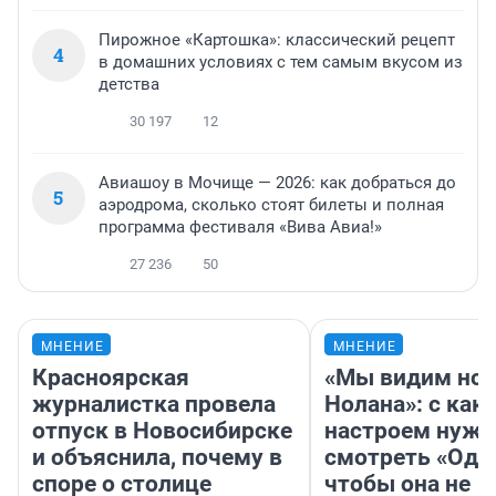
Пирожное «Картошка»: классический рецепт
4
в домашних условиях с тем самым вкусом из
детства
30 197
12
Авиашоу в Мочище — 2026: как добраться до
5
аэродрома, сколько стоят билеты и полная
программа фестиваля «Вива Авиа!»
27 236
50
МНЕНИЕ
МНЕНИЕ
Красноярская
«Мы видим нов
журналистка провела
Нолана»: с как
отпуск в Новосибирске
настроем нужн
и объяснила, почему в
смотреть «Оди
споре о столице
чтобы она не