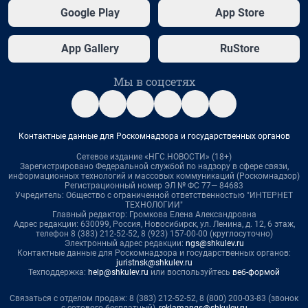
Google Play
App Store
App Gallery
RuStore
Мы в соцсетях
Контактные данные для Роскомнадзора и государственных органов
Сетевое издание «НГС.НОВОСТИ» (18+)
Зарегистрировано Федеральной службой по надзору в сфере связи,
информационных технологий и массовых коммуникаций (Роскомнадзор)
Регистрационный номер ЭЛ № ФС 77— 84683
Учредитель: Общество с ограниченной ответственностью "ИНТЕРНЕТ
ТЕХНОЛОГИИ"
Главный редактор: Громкова Елена Александровна
Адрес редакции: 630099, Россия, Новосибирск, ул. Ленина, д. 12, 6 этаж,
телефон 8 (383) 212-52-52, 8 (923) 157-00-00 (круглосуточно)
Электронный адрес редакции:
ngs@shkulev.ru
Контактные данные для Роскомнадзора и государственных органов:
juristnsk@shkulev.ru
Техподдержка:
help@shkulev.ru
или воспользуйтесь
веб-формой
Связаться с отделом продаж: 8 (383) 212-52-52, 8 (800) 200-03-83 (звонок
с сотового бесплатный),
reklamangs@shkulev.ru