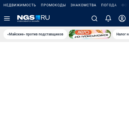
НЕДВИЖИМОСТЬ
ПРОМОКОДЫ
ЗНАКОМСТВА
ПОГОДА
ФО
«Майские» против подставщиков
Налог 