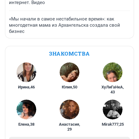
интернет. Видео
«Мы начали в самое нестабильное время»: как
многодетная мама из Архангельска создала свой
бизнес
ЗНАКОМСТВА
Ирина
,
46
Юлия
,
50
ХуЛиГаНкА
,
43
Елена
,
38
Анастасия
,
Mirak777
,
25
29