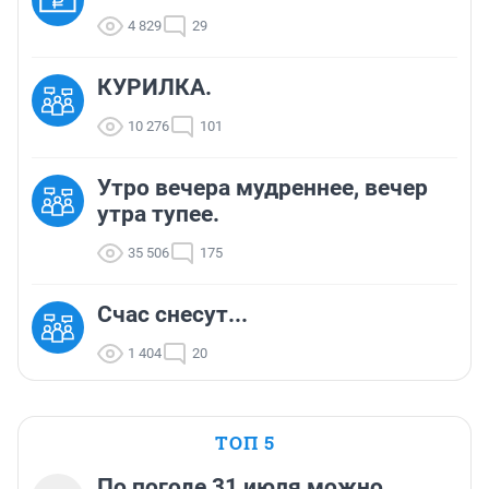
4 829
29
КУРИЛКА.
10 276
101
Утро вечера мудреннее, вечер
утра тупее.
35 506
175
Счас снесут...
1 404
20
ТОП 5
По погоде 31 июля можно