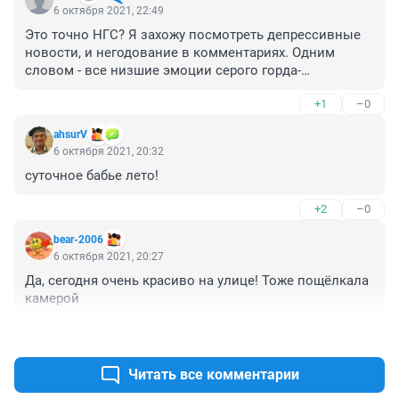
6 октября 2021, 22:49
Это точно НГС? Я захожу посмотреть депрессивные 
новости, и негодование в комментариях. Одним 
словом - все низшие эмоции серого горда-
миллионника.

+1
–0
А тут бац - позитив. Неожиданно. Выдохнул. Ну 
наконец-то ОДНА приятная новости. Только вот мало 
аhsurV
их. 

6 октября 2021, 20:32
Пожалуйста, если тот "депрессивный" НГС сломался - 
суточное бабье лето!
не чините его!
+2
–0
bear-2006
6 октября 2021, 20:27
Да, сегодня очень красиво на улице! Тоже пощёлкала 
камерой
+1
–0
Читать все комментарии