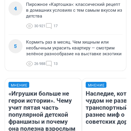
Пирожное «Картошка»: классический рецепт
4
в домашних условиях с тем самым вкусом из
детства
30 921
17
Кормить раз в месяц. Чем хищным или
5
необычным украсить квартиру — смотрим
зелёное разнообразие на выставке экзотики
26 988
13
МНЕНИЕ
МНЕНИЕ
«Игрушки больше не
Наследие, кото
герои истории». Чему
чудом не разва
учит пятая часть
транспортный 
популярной детской
разнес миф о 
франшизы и почему
советских доро
она полезна взрослым