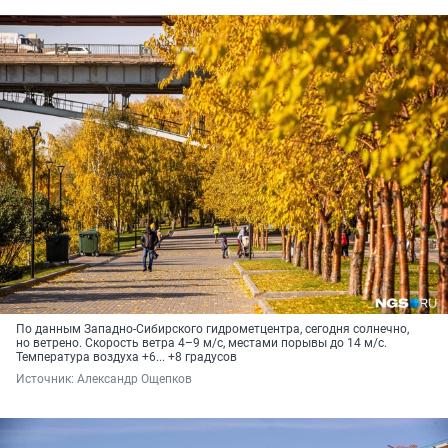
По данным Западно-Сибирского гидрометцентра, сегодня солнечно,
но ветрено. Скорость ветра 4–9 м/с, местами порывы до 14 м/с.
Температура воздуха +6... +8 градусов
Источник: 
Александр Ощепков