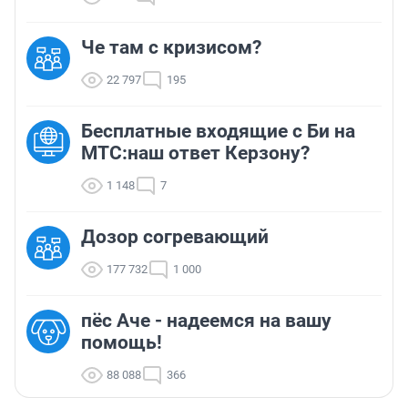
Че там с кризисом?
22 797
195
Бесплатные входящие с Би на
МТС:наш ответ Керзону?
1 148
7
Дозор согревающий
177 732
1 000
пёс Аче - надеемся на вашу
помощь!
88 088
366