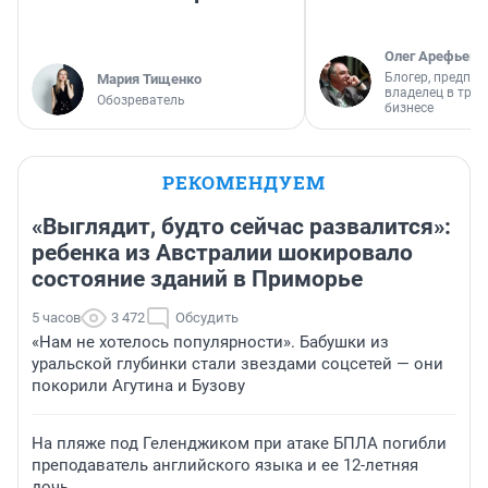
Олег Арефьев
Блогер, предпри
Мария Тищенко
владелец в тра
Обозреватель
бизнесе
РЕКОМЕНДУЕМ
«Выглядит, будто сейчас развалится»:
ребенка из Австралии шокировало
состояние зданий в Приморье
5 часов
3 472
Обсудить
«Нам не хотелось популярности». Бабушки из
уральской глубинки стали звездами соцсетей — они
покорили Агутина и Бузову
На пляже под Геленджиком при атаке БПЛА погибли
преподаватель английского языка и ее 12-летняя
дочь