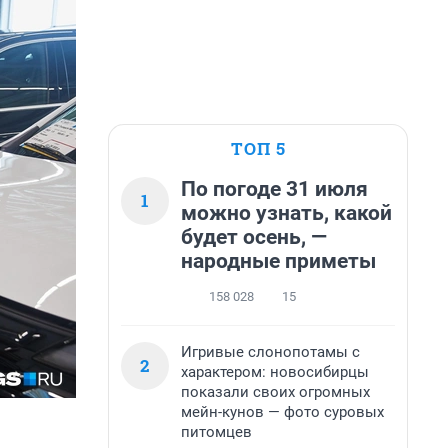
ТОП 5
По погоде 31 июля
1
можно узнать, какой
будет осень, —
народные приметы
158 028
15
Игривые слонопотамы с
2
характером: новосибирцы
показали своих огромных
мейн-кунов — фото суровых
питомцев