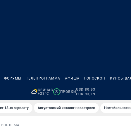
ФОРУМЫ
ТЕЛЕПРОГРАММА
АФИША
ГОРОСКОП
КУРСЫ ВА
USD 80,93
СЕЙЧАС
3
ПРОБКИ
+23°C
EUR 93,19
ет 13-ю зарплату
Августовский каталог новостроек
Нестабильное н
ПРОБЛЕМА