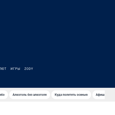
ЛЮТ
ИГРЫ
ZODY
ебо
Алкоголь без алкоголя
Куда полететь осенью
Афиша на ав