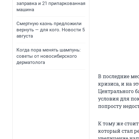
заправка и 21 припаркованная
машина
Смертную казнь предложили
вернуть — для кого. Новости 5
августа
Когда пора менять шампунь:
советы от новосибирского
дерматолога
В последние ме
кризиса, и на э
Центрального б
условия для по
попросту недо
К тому же стои
который стал р
увеличение нап