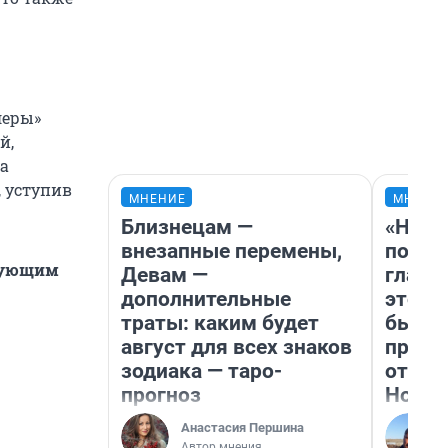
леры»
й,
за
 уступив
МНЕНИЕ
МНЕНИ
Близнецам —
«Нико
внезапные перемены,
побед
едующим
Девам —
главн
дополнительные
этого
траты: каким будет
бьет 
август для всех знаков
прока
зодиака — таро-
отзыв
прогноз
Нолан
Анастасия Першина
Автор мнения