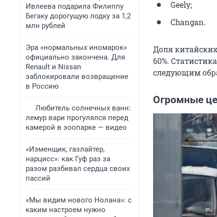
Geely;
Ивлеева подарила Филиппу
Бегаку дорогущую лодку за 1,2
Changan.
млн рублей
Эра «нормальных иномарок»
Доля китайских
официально закончена. Для
60%. Статистик
Renault и Nissan
следующим образ
заблокировали возвращение
в Россию
Огромные це
Любитель солнечных ванн:
лемур вари прогулялся перед
камерой в зоопарке — видео
«Изменщик, газлайтер,
нарцисс»: как Гуф раз за
разом разбивал сердца своих
пассий
«Мы видим нового Нолана»: с
каким настроем нужно