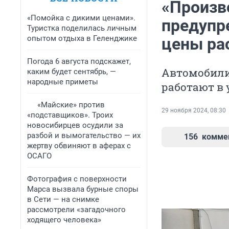
«Произв
«Помойка с дикими ценами».
предупр
Туристка поделилась личным
опытом отдыха в Геленджике
цены ра
Погода 6 августа подскажет,
Автомобили
каким будет сентябрь, —
народные приметы
работают в
«Майские» против
29 ноября 2024, 08:30
«подставщиков». Троих
новосибирцев осудили за
разбой и вымогательство — их
156
комме
жертву обвиняют в аферах с
ОСАГО
Фотография с поверхности
Марса вызвала бурные споры
в Сети — на снимке
рассмотрели «загадочного
ходящего человека»