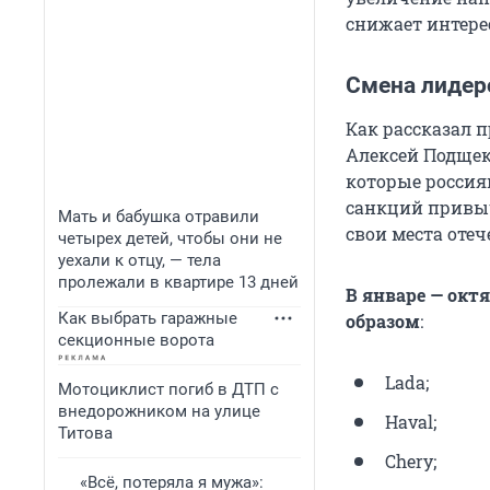
снижает интере
Смена лидеро
Как рассказал 
Алексей Подщек
которые россия
санкций привыч
Мать и бабушка отравили
свои места оте
четырех детей, чтобы они не
уехали к отцу, — тела
пролежали в квартире 13 дней
В январе — окт
Как выбрать гаражные
образом
:
секционные ворота
Lada;
Мотоциклист погиб в ДТП с
внедорожником на улице
Haval;
Титова
Chery;
«Всё, потеряла я мужа»: