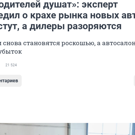
одителей душат»: эксперт
едил о крахе рынка новых ав
стут, а дилеры разоряются
 снова становятся роскошью, а автосало
 убыток
21 524
нтариев