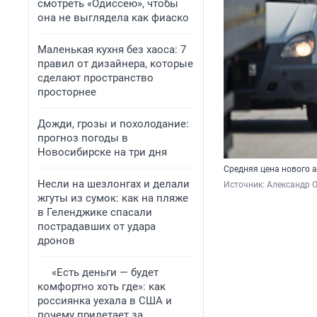
смотреть «Одиссею», чтобы
она не выглядела как фиаско
Маленькая кухня без хаоса: 7
правил от дизайнера, которые
сделают пространство
просторнее
Дожди, грозы и похолодание:
прогноз погоды в
Новосибирске на три дня
Средняя цена нового 
Несли на шезлонгах и делали
Источник: 
Александр 
жгуты из сумок: как на пляже
в Геленджике спасали
пострадавших от удара
дронов
«Есть деньги — будет
комфортно хоть где»: как
россиянка уехала в США и
почему прилетает за