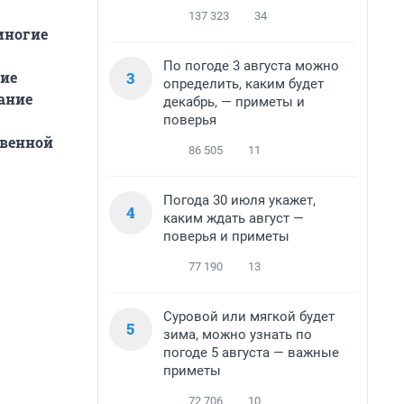
137 323
34
многие
По погоде 3 августа можно
3
ие
определить, каким будет
ание
декабрь, — приметы и
поверья
твенной
86 505
11
Погода 30 июля укажет,
4
каким ждать август —
поверья и приметы
77 190
13
Суровой или мягкой будет
5
зима, можно узнать по
погоде 5 августа — важные
приметы
72 706
10