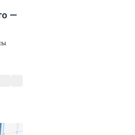
то —
ны