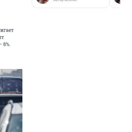
тигает
ит
— 8%.