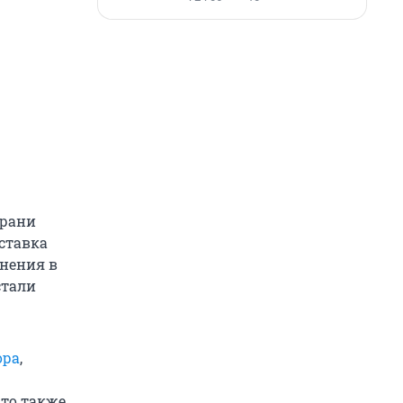
грани
 ставка
енения в
стали
ора
,
то также