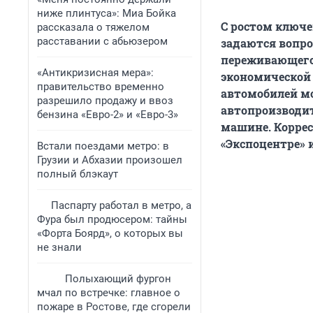
ниже плинтуса»: Миа Бойка
С ростом ключе
рассказала о тяжелом
расставании с абьюзером
задаются вопро
переживающего
«Антикризисная мера»:
экономической 
правительство временно
автомобилей м
разрешило продажу и ввоз
автопроизводит
бензина «Евро-2» и «Евро-3»
машине. Коррес
«Экспоцентре» 
Встали поездами метро: в
Грузии и Абхазии произошел
полный блэкаут
Паспарту работал в метро, а
Фура был продюсером: тайны
«Форта Боярд», о которых вы
не знали
Полыхающий фургон
мчал по встречке: главное о
пожаре в Ростове, где сгорели