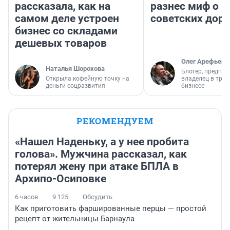
рассказала, как на
разнес миф о 
самом деле устроен
советских доро
бизнес со складами
дешевых товаров
Олег Арефьев
Наталья Шорохова
Блогер, предпри
Открыла кофейную точку на
владелец в тра
деньги соцразвития
бизнесе
РЕКОМЕНДУЕМ
«Нашел Наденьку, а у нее пробита
голова». Мужчина рассказал, как
потерял жену при атаке БПЛА в
Архипо-Осиповке
6 часов
9 125
Обсудить
Как приготовить фаршированные перцы — простой
рецепт от жительницы Барнаула