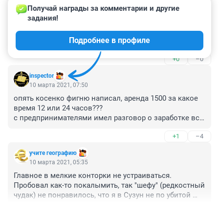
Получай награды за комментарии и другие 
Гость
10 марта 2021, 12:08
задания!
Это обналичивание авто. Берёшь в долг у авто. Рано 
Подробнее в профиле
или поздно отдавать
+0
–0
inspector
10 марта 2021, 07:50
опять косенко фигню написал, аренда 1500 за какое 
время 12 или 24 часов??? 

с предпринимателями имел разговор о заработке все 
зависит от количество автомашин минимум 50 штук ( 
+1
–4
и лоха водителя) чтоб нормально заколачивать 
деньгу, одна или пару машин сами на себя не смогут 
учите географию
обработать.
10 марта 2021, 05:35
Главное в мелкие конторки не устраиваться.

Пробовал как-то покалымить, так "шефу" (редкостный 
чудак) не понравилось, что я в Сузун не по убитой 
щебенке напрямую поехал, а по асфальту через 
+1
–0
Черепаново))) Оплата по километражу.
