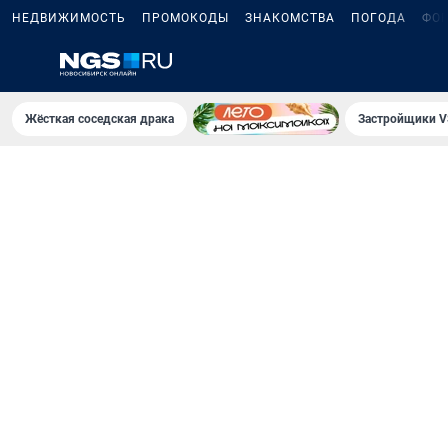
НЕДВИЖИМОСТЬ
ПРОМОКОДЫ
ЗНАКОМСТВА
ПОГОДА
ФО
Жёсткая соседская драка
Застройщики V