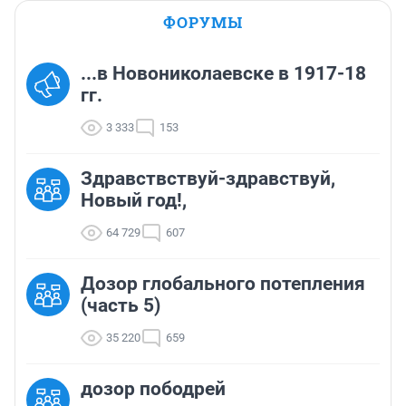
ФОРУМЫ
...в Новониколаевске в 1917-18
гг.
3 333
153
Здравствствуй-здравствуй,
Новый год!,
64 729
607
Дозор глобального потепления
(часть 5)
35 220
659
дозор пободрей