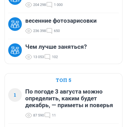
204 298
1 000
весенние фотозарисовки
236 398
650
Чем лучше заняться?
13 053
102
ТОП 5
По погоде 3 августа можно
1
определить, каким будет
декабрь, — приметы и поверья
87 590
11