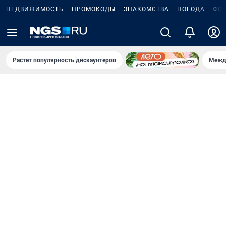
НЕДВИЖИМОСТЬ
ПРОМОКОДЫ
ЗНАКОМСТВА
ПОГОДА
ФО
Растет популярность дискаунтеров
Межд