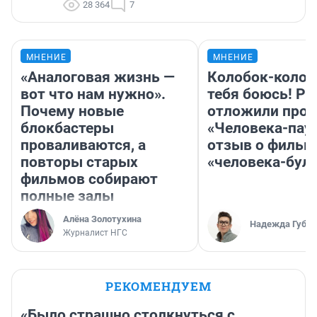
28 364
7
МНЕНИЕ
МНЕНИЕ
«Аналоговая жизнь —
Колобок-колобо
вот что нам нужно».
тебя боюсь! Ра
Почему новые
отложили прок
блокбастеры
«Человека-пау
проваливаются, а
отзыв о фильм
повторы старых
«человека-бул
фильмов собирают
полные залы
Алёна Золотухина
Надежда Губар
Журналист НГС
РЕКОМЕНДУЕМ
«Было страшно столкнуться с