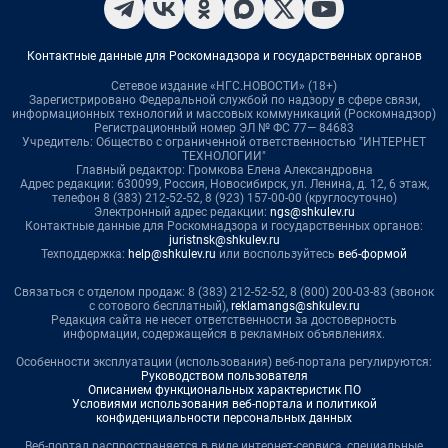
Контактные данные для Роскомнадзора и государственных органов
Сетевое издание «НГС.НОВОСТИ» (18+)
Зарегистрировано Федеральной службой по надзору в сфере связи,
информационных технологий и массовых коммуникаций (Роскомнадзор)
Регистрационный номер ЭЛ № ФС 77— 84683
Учредитель: Общество с ограниченной ответственностью "ИНТЕРНЕТ
ТЕХНОЛОГИИ"
Главный редактор: Громкова Елена Александровна
Адрес редакции: 630099, Россия, Новосибирск, ул. Ленина, д. 12, 6 этаж,
телефон 8 (383) 212-52-52, 8 (923) 157-00-00 (круглосуточно)
Электронный адрес редакции:
ngs@shkulev.ru
Контактные данные для Роскомнадзора и государственных органов:
juristnsk@shkulev.ru
Техподдержка:
help@shkulev.ru
или воспользуйтесь
веб-формой
Связаться с отделом продаж: 8 (383) 212-52-52, 8 (800) 200-03-83 (звонок
с сотового бесплатный),
reklamangs@shkulev.ru
Редакция сайта не несет ответственности за достоверность
информации, содержащейся в рекламных объявлениях.
Особенности эксплуатации (использования) веб-портала регулируются:
Руководством пользователя
Описанием функциональных характеристик ПО
Условиями использования веб-портала и политикой
конфиденциальности персональных данных
Веб-портал распространяется в виде интернет-сервиса, специальные