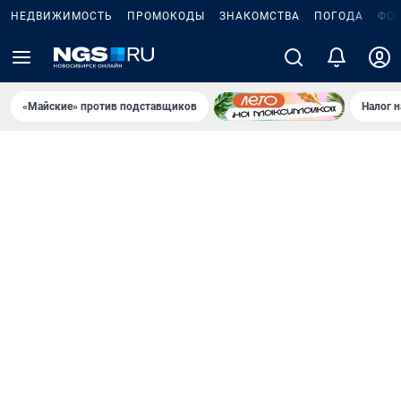
НЕДВИЖИМОСТЬ
ПРОМОКОДЫ
ЗНАКОМСТВА
ПОГОДА
ФО
«Майские» против подставщиков
Налог 