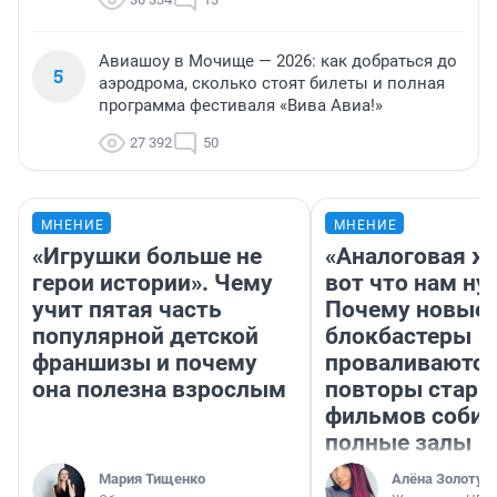
Авиашоу в Мочище — 2026: как добраться до
5
аэродрома, сколько стоят билеты и полная
программа фестиваля «Вива Авиа!»
27 392
50
МНЕНИЕ
МНЕНИЕ
«Игрушки больше не
«Аналоговая ж
герои истории». Чему
вот что нам ну
учит пятая часть
Почему новые
популярной детской
блокбастеры
франшизы и почему
проваливаются,
она полезна взрослым
повторы стары
фильмов соби
полные залы
Мария Тищенко
Алёна Золотух