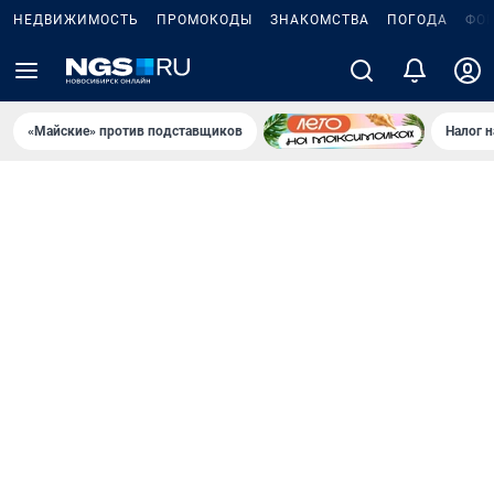
НЕДВИЖИМОСТЬ
ПРОМОКОДЫ
ЗНАКОМСТВА
ПОГОДА
ФО
«Майские» против подставщиков
Налог 