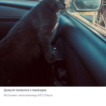
Дымуля привыкла к переездам
Источник: 
читательница НГС Ольга