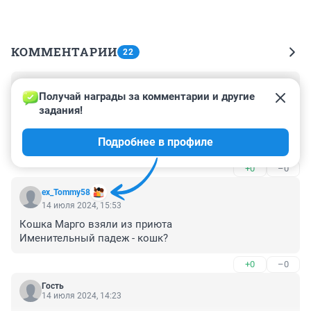
КОММЕНТАРИИ
22
Гость
14 июля 2024, 23:08
Получай награды за комментарии и другие 
задания!
У меня тоже трое котиков, взятых в разное время, но 
все "дворяне" . Наша семья! Мы любим их, а они нас. 
Подробнее в профиле
Нас поровну: три человека и три кота.
+0
–0
ex_Tommy58
14 июля 2024, 15:53
Кошка Марго взяли из приюта 

Именительный падеж - кошк?
+0
–0
Гость
14 июля 2024, 14:23