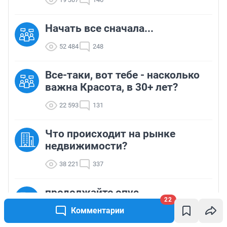
Начать все сначала...
52 484
248
Все-таки, вот тебе - насколько
важна Красота, в 30+ лет?
22 593
131
Что происходит на рынке
недвижимости?
38 221
337
продолжайте опус
22
Комментарии
27 761
197