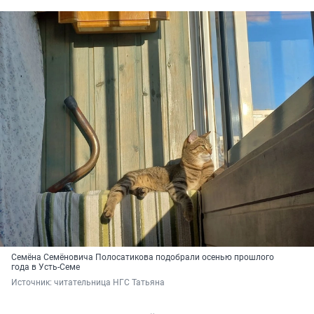
Семёна Семёновича Полосатикова подобрали осенью прошлого
года в Усть-Семе
Источник: 
читательница НГС Татьяна