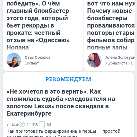
победить». О чём
вот что нам нуж
главный блокбастер
Почему новые
этого года, который
блокбастеры
бьет рекорды в
проваливаются,
прокате: честный
повторы стары
отзыв на «Одиссею»
фильмов собир
Нолана
полные залы
Стас Соколов
Алёна Золотухи
Эксперт
Журналист НГС
РЕКОМЕНДУЕМ
«Не хочется в это верить». Как
сложилась судьба «следователя на
золотом Lexus» после скандала в
Екатеринбурге
3 часа
11 410
63
Как приготовить фаршированные перцы — простой