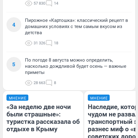
57 830
14
Пирожное «Картошка»: классический рецепт в
4
домашних условиях с тем самым вкусом из
детства
31 326
18
По погоде 8 августа можно определить,
5
насколько дождливой будет осень — важные
приметы
28 663
8
МНЕНИЕ
МНЕНИЕ
«За неделю две ночи
Наследие, кото
были страшные»:
чудом не разва
туристка рассказала об
транспортный э
отдыхе в Крыму
разнес миф о «
советских доро