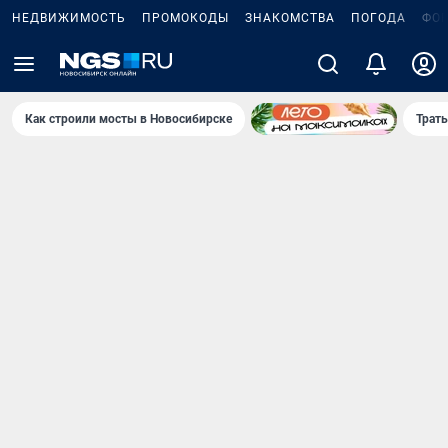
НЕДВИЖИМОСТЬ
ПРОМОКОДЫ
ЗНАКОМСТВА
ПОГОДА
ФО
Как строили мосты в Новосибирске
Траты