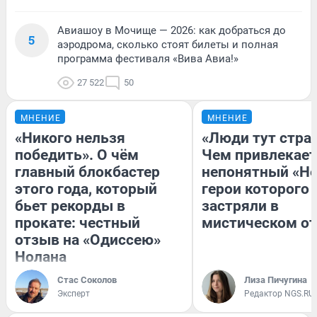
Авиашоу в Мочище — 2026: как добраться до
5
аэродрома, сколько стоят билеты и полная
программа фестиваля «Вива Авиа!»
27 522
50
МНЕНИЕ
МНЕНИЕ
«Никого нельзя
«Люди тут стра
победить». О чём
Чем привлекает
главный блокбастер
непонятный «Не
этого года, который
герои которого
бьет рекорды в
застряли в
прокате: честный
мистическом от
отзыв на «Одиссею»
Нолана
Стас Соколов
Лиза Пичугина
Эксперт
Редактор NGS.RU