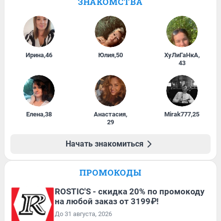
ЗНАКОМСТВА
Ирина
,
46
Юлия
,
50
ХуЛиГаНкА
,
43
Елена
,
38
Анастасия
,
Mirak777
,
25
29
Начать знакомиться
ПРОМОКОДЫ
ROSTIC'S - скидка 20% по промокоду
на любой заказ от 3199₽!
До 31 августа, 2026