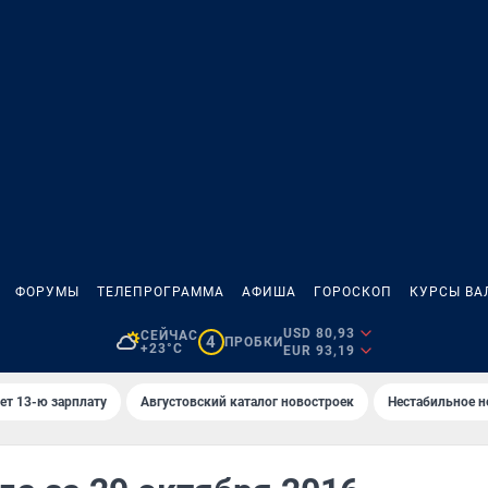
ФОРУМЫ
ТЕЛЕПРОГРАММА
АФИША
ГОРОСКОП
КУРСЫ ВА
USD 80,93
СЕЙЧАС
4
ПРОБКИ
+23°C
EUR 93,19
ет 13-ю зарплату
Августовский каталог новостроек
Нестабильное н