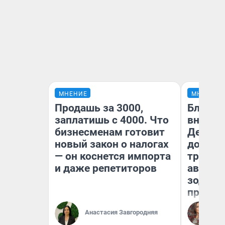
МНЕНИЕ
МНЕНИЕ
Продашь за 3000,
Близне
заплатишь с 4000. Что
внезап
бизнесменам готовит
Девам 
новый закон о налогах
дополн
— он коснется импорта
траты:
и даже репетиторов
август 
зодиак
прогно
Ан
Анастасия Завгородняя
Ав