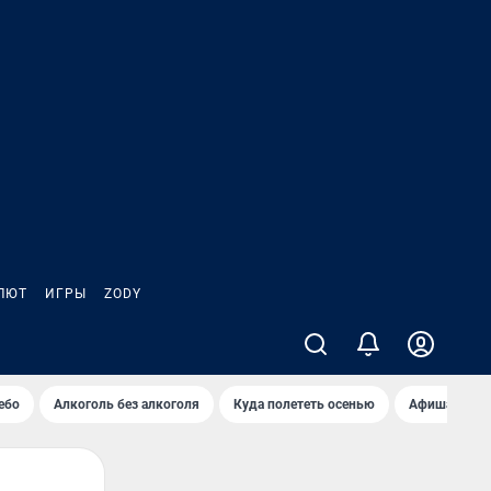
ЛЮТ
ИГРЫ
ZODY
ебо
Алкоголь без алкоголя
Куда полететь осенью
Афиша на ав