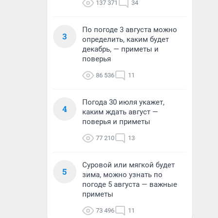
137 371
34
По погоде 3 августа можно
3
определить, каким будет
декабрь, — приметы и
поверья
86 536
11
Погода 30 июля укажет,
4
каким ждать август —
поверья и приметы
77 210
13
Суровой или мягкой будет
5
зима, можно узнать по
погоде 5 августа — важные
приметы
73 496
11