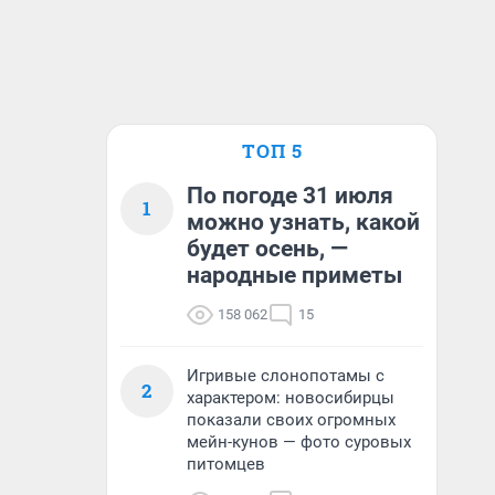
ТОП 5
По погоде 31 июля
1
можно узнать, какой
будет осень, —
народные приметы
158 062
15
Игривые слонопотамы с
2
характером: новосибирцы
показали своих огромных
мейн-кунов — фото суровых
питомцев