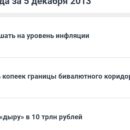
да за 5 декабря 2013
шать на уровень инфляции
ь копеек границы бивалютного коридо
дыру» в 10 трлн рублей