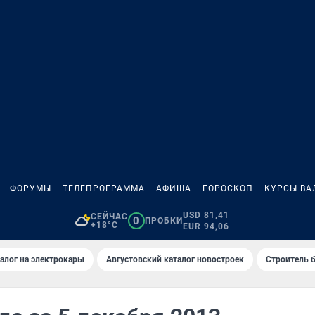
ФОРУМЫ
ТЕЛЕПРОГРАММА
АФИША
ГОРОСКОП
КУРСЫ ВА
USD 81,41
СЕЙЧАС
0
ПРОБКИ
+18°C
EUR 94,06
алог на электрокары
Августовский каталог новостроек
Строитель б