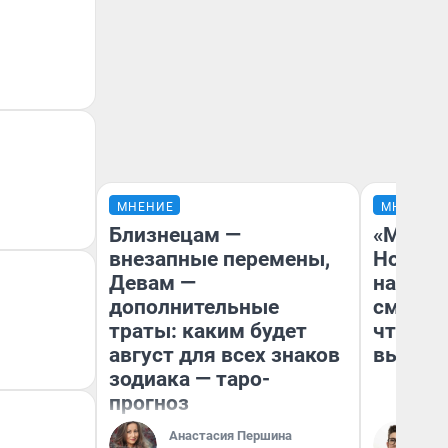
МНЕНИЕ
МНЕНИЕ
Близнецам —
«Мы ви
внезапные перемены,
Нолана
Девам —
настро
дополнительные
смотре
траты: каким будет
чтобы 
август для всех знаков
выгляд
зодиака — таро-
прогноз
Анастасия Першина
На