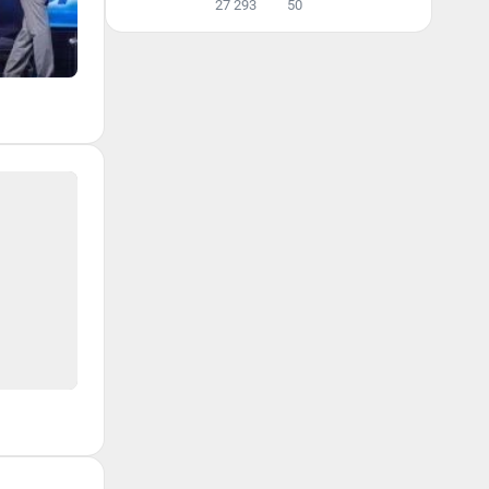
27 293
50