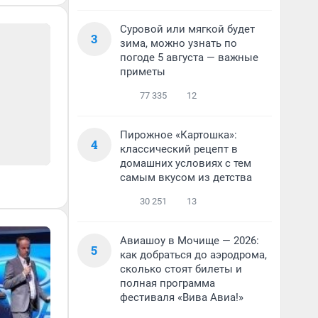
Суровой или мягкой будет
3
зима, можно узнать по
погоде 5 августа — важные
приметы
77 335
12
Пирожное «Картошка»:
4
классический рецепт в
домашних условиях с тем
самым вкусом из детства
30 251
13
Авиашоу в Мочище — 2026:
5
как добраться до аэродрома,
сколько стоят билеты и
полная программа
фестиваля «Вива Авиа!»