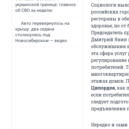
Социологи выяс
украинской границе: главное
об СВО за неделю
российских горо
рестораны в обе
Авто перевернулось на
здоровье, но от
крышу: два седана
Председатель п
столкнулись под
Дмитрий Янин п
Новосибирском — видео
обслуживания в 
эта сфера услу
регулирование н
потребителей. 
многоквартирны
этажах домов. 
Ципордея
, как
если потребите
следует подгото
предъявления п
Нередко и сами