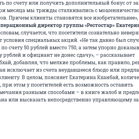
ть по счету или получить дополнительный бонус от за
три месяца мы трижды сталкивались с мошенничеств
ов. Причем клиенты становятся все изобретательнее»,
операционный директор группы «Рестостар» Екатери
е словам, случается, что посетители сознательно неверн
 условия специальных акций. «Не так давно был случ
по счету 50 рублей вместо 750, а затем упорно доказыв
 рублей и официант не донес сдачу», – рассказывает
бхай, добавляя, что мелкие проблемы, как правило, р
ран исключает из счета неудавшееся блюдо или предла
клиенту. В целом, поясняет Екатерина Кханбай, колич
 при этом у посетителей есть возможность оставить
мечания разными способами – в книге жалоб и предл
рана или высказать непосредственно управляющему за