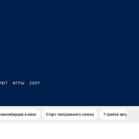
ЛЮТ
ИГРЫ
ZODY
овосибирцев в кино
Старт театрального сезона
7 грибов августа