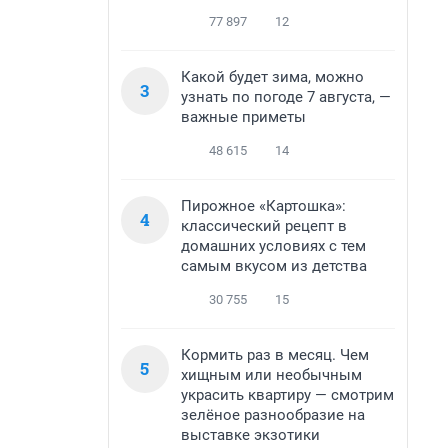
77 897
12
Какой будет зима, можно
3
узнать по погоде 7 августа, —
важные приметы
48 615
14
Пирожное «Картошка»:
4
классический рецепт в
домашних условиях с тем
самым вкусом из детства
30 755
15
Кормить раз в месяц. Чем
5
хищным или необычным
украсить квартиру — смотрим
зелёное разнообразие на
выставке экзотики