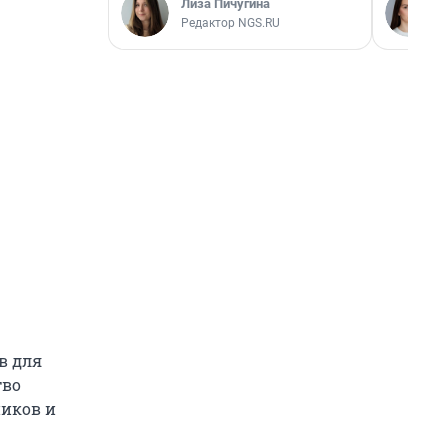
Лиза Пичугина
Редактор NGS.RU
в для
тво
ников и