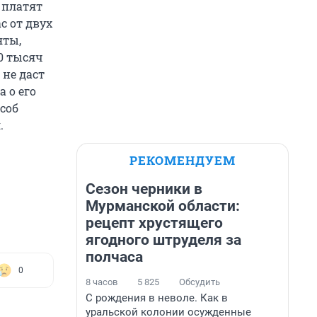
 платят
с от двух
яты,
0 тысяч
 не даст
а о его
соб
.
РЕКОМЕНДУЕМ
Сезон черники в
Мурманской области:
рецепт хрустящего
ягодного штруделя за
полчаса
0
8 часов
5 825
Обсудить
С рождения в неволе. Как в
уральской колонии осужденные