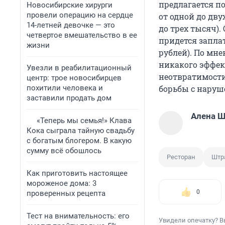
предлагается п
Новосибирские хирурги
провели операцию на сердце
от одной до дву
14-летней девочке — это
до трех тысяч).
четвертое вмешательство в ее
придется запла
жизни
рублей). По мн
никакого эффект
Увезли в реабилитационный
неотвратимости»
центр: трое новосибирцев
похитили человека и
борьбы с наруш
заставили продать дом
Алена 
«Теперь мы семья!» Клава
Кока сыграла тайную свадьбу
с богатым блогером. В какую
сумму всё обошлось
Ресторан
Штр
Как приготовить настоящее
мороженое дома: 3
0
проверенных рецепта
Тест на внимательность: его
Увидели опечатку? В