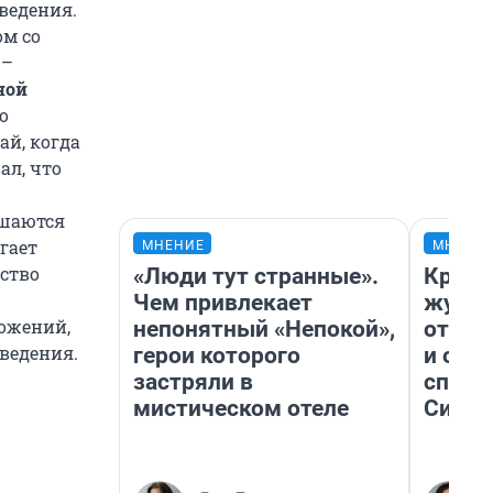
ведения.
ом со
 –
ной
о
ай, когда
ал, что
ешаются
гает
МНЕНИЕ
МНЕНИ
ество
«Люди тут странные».
Красн
Чем привлекает
журна
ожений,
непонятный «Непокой»,
отпус
ведения.
герои которого
и объ
застряли в
споре
мистическом отеле
Сибир