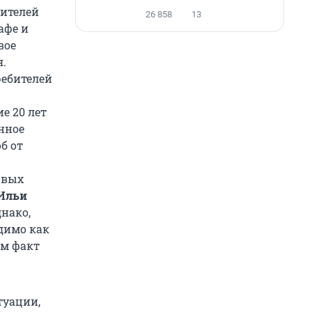
жителей
26 858
13
афе и
вое
я.
ребителей
е 20 лет
нное
б от
рвых
 Ильи
днако,
димо как
ам факт
.
туации,