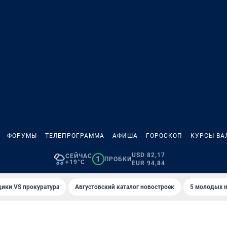
ФОРУМЫ
ТЕЛЕПРОГРАММА
АФИША
ГОРОСКОП
КУРСЫ ВА
USD 82,17
СЕЙЧАС
1
ПРОБКИ
+19°C
EUR 94,84
ики VS прокуратура
Августовский каталог новостроек
5 молодых н