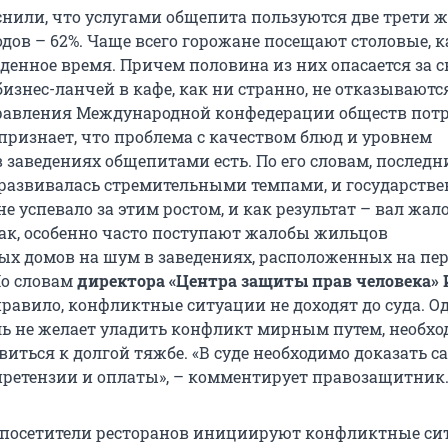
нили, что услугами общепита пользуются две трети 
дов – 62%. Чаще всего горожане посещают столовые, к
денное время. Причем половина из них опасается за с
 бизнес-ланчей в кафе, как ни странно, не отказываютс
равления Международной конфедерации обществ пот
ризнает, что проблема с качеством блюд и уровнем
заведениях общепитами есть. По его словам, последни
г развивалась стремительными темпами, и государстве
е успевало за этим ростом, и как результат – вал жало
Так, особенно часто поступают жалобы жильцов
х домов на шум в заведениях, расположенных на пе
По словам
директора «Центра защиты прав человека»
 правило, конфликтные ситуации не доходят до суда. О
ль не желает уладить конфликт мирным путем, необхо
виться к долгой тяжбе. «В суде необходимо доказать с
ретензии и оплаты», – комментирует правозащитник
 посетители ресторанов инициируют конфликтные си