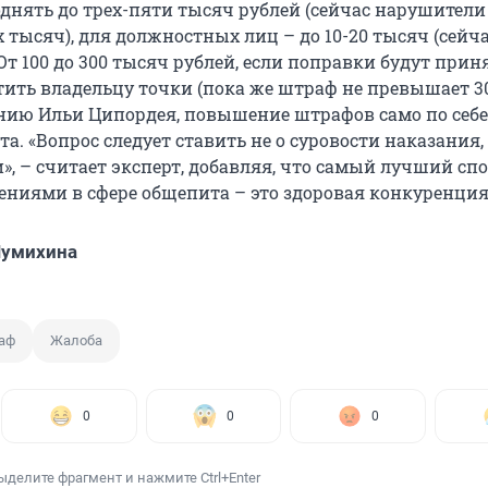
однять до трех-пяти тысяч рублей (сейчас нарушители
х тысяч), для должностных лиц – до 10-20 тысяч (сейча
 От 100 до 300 тысяч рублей, если поправки будут прин
тить владельцу точки (пока же штраф не превышает 3
ению Ильи Ципордея, повышение штрафов само по себе
а. «Вопрос следует ставить не о суровости наказания, 
, – считает эксперт, добавляя, что самый лучший спо
ениями в сфере общепита – это здоровая конкуренция
Шумихина
аф
Жалоба
0
0
0
ыделите фрагмент и нажмите Ctrl+Enter