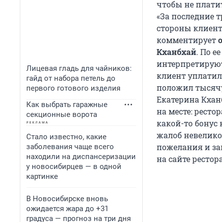
чтобы не плати
«За последние 
стороны клиент
комментирует
Кханбхай
. По е
интерпретируют
Лицевая гладь для чайников:
клиент уплатил 
гайд от набора петель до
положил тысячу
первого готового изделия
Екатерина Кхан
Как выбрать гаражные
на месте: ресто
секционные ворота
какой-то бонус 
жалоб невелико,
Стало известно, какие
пожелания и за
заболевания чаще всего
находили на диспансеризации
на сайте ресто
у новосибирцев — в одной
картинке
В Новосибирске вновь
ожидается жара до +31
градуса — прогноз на три дня