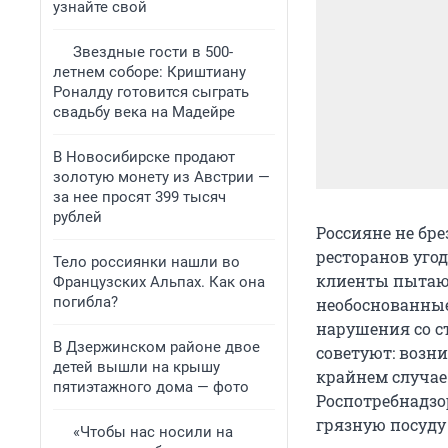
узнайте свой
Звездные гости в 500-
летнем соборе: Криштиану
Роналду готовится сыграть
свадьбу века на Мадейре
В Новосибирске продают
золотую монету из Австрии —
за нее просят 399 тысяч
рублей
Россияне не бр
ресторанов уго
Тело россиянки нашли во
клиенты пытают
Французских Альпах. Как она
погибла?
необоснованные
нарушения со с
В Дзержинском районе двое
советуют: возн
детей вышли на крышу
крайнем случае
пятиэтажного дома — фото
Роспотребнадзо
грязную посуду 
«Чтобы нас носили на