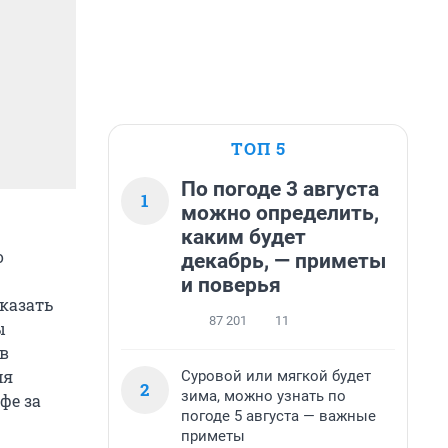
ТОП 5
По погоде 3 августа
1
можно определить,
каким будет
о
декабрь, — приметы
и поверья
казать
87 201
11
ы
в
мя
Суровой или мягкой будет
2
зима, можно узнать по
фе за
погоде 5 августа — важные
приметы