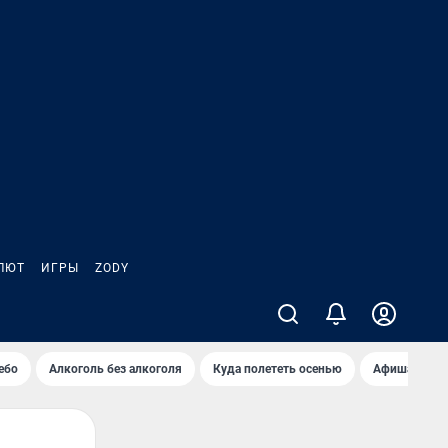
ЛЮТ
ИГРЫ
ZODY
ебо
Алкоголь без алкоголя
Куда полететь осенью
Афиша на ав