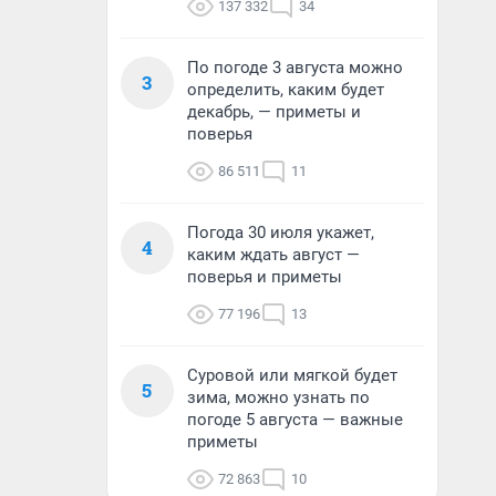
137 332
34
По погоде 3 августа можно
3
определить, каким будет
декабрь, — приметы и
поверья
86 511
11
Погода 30 июля укажет,
4
каким ждать август —
поверья и приметы
77 196
13
Суровой или мягкой будет
5
зима, можно узнать по
погоде 5 августа — важные
приметы
72 863
10