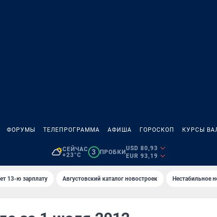
ФОРУМЫ
ТЕЛЕПРОГРАММА
АФИША
ГОРОСКОП
КУРСЫ ВА
USD 80,93
СЕЙЧАС
3
ПРОБКИ
+23°C
EUR 93,19
ет 13-ю зарплату
Августовский каталог новостроек
Нестабильное н