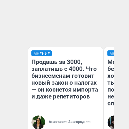
МНЕНИЕ
МНЕНИЕ
Продашь за 3000,
Мой ба
заплатишь с 4000. Что
береже
бизнесменам готовит
хотела 
новый закон о налогах
тысяч 
— он коснется импорта
погаси
и даже репетиторов
ней до
служба
Кс
Анастасия Завгородняя
Ав