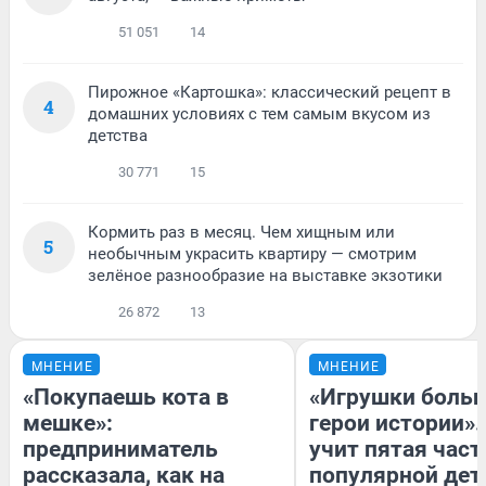
51 051
14
Пирожное «Картошка»: классический рецепт в
4
домашних условиях с тем самым вкусом из
детства
30 771
15
Кормить раз в месяц. Чем хищным или
5
необычным украсить квартиру — смотрим
зелёное разнообразие на выставке экзотики
26 872
13
МНЕНИЕ
МНЕНИЕ
«Покупаешь кота в
«Игрушки больш
мешке»:
герои истории».
предприниматель
учит пятая част
рассказала, как на
популярной дет