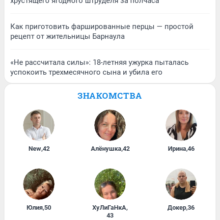
хрустящего ягодного штруделя за полчаса
Как приготовить фаршированные перцы — простой
рецепт от жительницы Барнаула
«Не рассчитала силы»: 18-летняя ужурка пыталась
успокоить трехмесячного сына и убила его
ЗНАКОМСТВА
New
,
42
Алёнушка
,
42
Ирина
,
46
Юлия
,
50
ХуЛиГаНкА
,
Докер
,
36
43