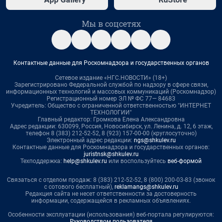
Мы в соцсетях
Контактные данные для Роскомнадзора и государственных органов
Сетевое издание «НГС.НОВОСТИ» (18+)
Зарегистрировано Федеральной службой по надзору в сфере связи,
информационных технологий и массовых коммуникаций (Роскомнадзор)
Регистрационный номер ЭЛ № ФС 77— 84683
Учредитель: Общество с ограниченной ответственностью "ИНТЕРНЕТ
ТЕХНОЛОГИИ"
Главный редактор: Громкова Елена Александровна
Адрес редакции: 630099, Россия, Новосибирск, ул. Ленина, д. 12, 6 этаж,
телефон 8 (383) 212-52-52, 8 (923) 157-00-00 (круглосуточно)
Электронный адрес редакции:
ngs@shkulev.ru
Контактные данные для Роскомнадзора и государственных органов:
juristnsk@shkulev.ru
Техподдержка:
help@shkulev.ru
или воспользуйтесь
веб-формой
Связаться с отделом продаж: 8 (383) 212-52-52, 8 (800) 200-03-83 (звонок
с сотового бесплатный),
reklamangs@shkulev.ru
Редакция сайта не несет ответственности за достоверность
информации, содержащейся в рекламных объявлениях.
Особенности эксплуатации (использования) веб-портала регулируются:
Руководством пользователя