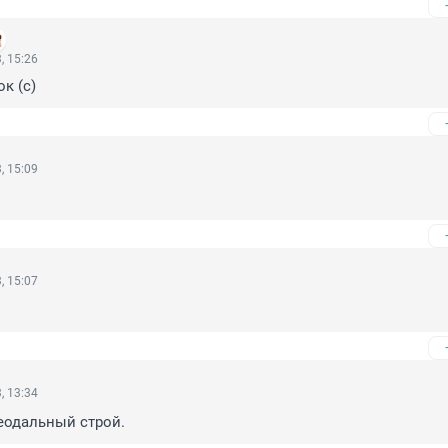
, 15:26
к (с)
, 15:09
, 15:07
, 13:34
еодальный строй.