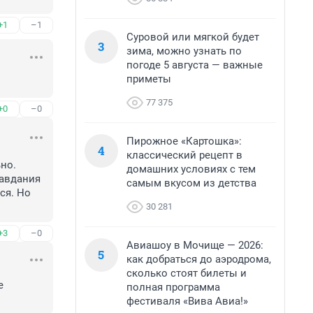
+1
–1
Суровой или мягкой будет
3
зима, можно узнать по
погоде 5 августа — важные
приметы
77 375
+0
–0
Пирожное «Картошка»:
4
классический рецепт в
о.

домашних условиях с тем
авдания 
самым вкусом из детства
я. Но 
30 281
+3
–0
Авиашоу в Мочище — 2026:
5
как добраться до аэродрома,
сколько стоят билеты и
 
полная программа
фестиваля «Вива Авиа!»