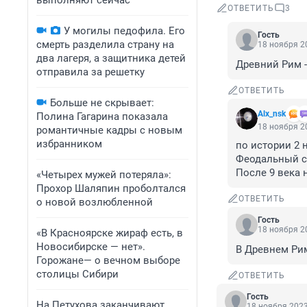
выполняют сейчас
ОТВЕТИТЬ
3
У могилы педофила. Его
Гость
смерть разделила страну на
18 ноября 20
два лагеря, а защитника детей
Древний Рим -
отправила за решетку
ОТВЕТИТЬ
Больше не скрывает:
Alx_nsk
Полина Гагарина показала
18 ноября 20
романтичные кадры с новым
избранником
по истории 2 
Феодальный ст
После 9 века 
«Четырех мужей потеряла»:
Прохор Шаляпин проболтался
ОТВЕТИТЬ
о новой возлюбленной
Гость
18 ноября 20
«В Красноярске жираф есть, в
Новосибирске — нет».
В Древнем Ри
Горожане— о вечном выборе
столицы Сибири
ОТВЕТИТЬ
Гость
На Петухова заканчивают
18 ноября 2023