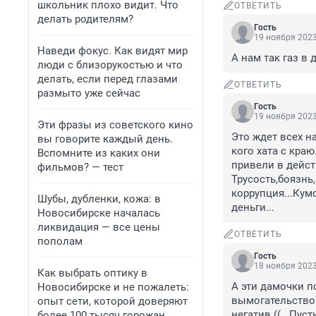
школьник плохо видит. Что
ОТВЕТИТЬ
делать родителям?
Гость
19 ноября 2023
Наведи фокус. Как видят мир
А нам так газ в 
люди с близорукостью и что
делать, если перед глазами
ОТВЕТИТЬ
размыто уже сейчас
Гость
19 ноября 2023
Эти фразы из советского кино
Это ждет всех на
вы говорите каждый день.
кого хата с краю
Вспомните из каких они
привели в дейст
фильмов? — тест
Трусость,боязнь
коррупция...Кум
Шубы, дубленки, кожа: в
деньги...
Новосибирске началась
ликвидация — все цены
ОТВЕТИТЬ
пополам
Гость
18 ноября 2023
Как выбрать оптику в
А эти дамочки п
Новосибирске и не пожалеть:
вымогательство 
опыт сети, которой доверяют
негатив (( . Пуст
более 100 тысяч горожан