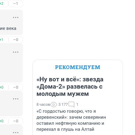
+2
–1
ие века
+1
–0
РЕКОМЕНДУЕМ
«Ну вот и всё»: звезда
«Дома-2» развелась с
+0
–0
молодым мужем
8 часов
3 177
1
«С гордостью говорю, что я
деревенский»: зачем северянин
+0
–0
оставил нефтяную компанию и
переехал в глушь на Алтай