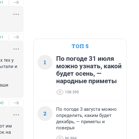
+1
–0
+1
–0
ТОП 5
По погоде 31 июля
тех у 
1
можно узнать, какой
ытали и 
будет осень, —
народные приметы
аши 
158 395
+0
–0
По погоде 3 августа можно
2
определить, каким будет
декабрь, — приметы и
т им 
поверья
к на 
86 884