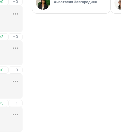
+0
–0
Анастасия Завгородняя
+2
–0
+0
–0
+5
–1