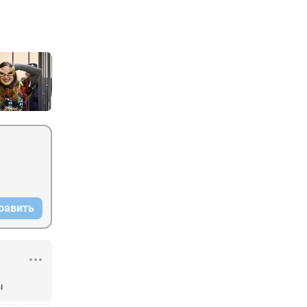
равить
ы