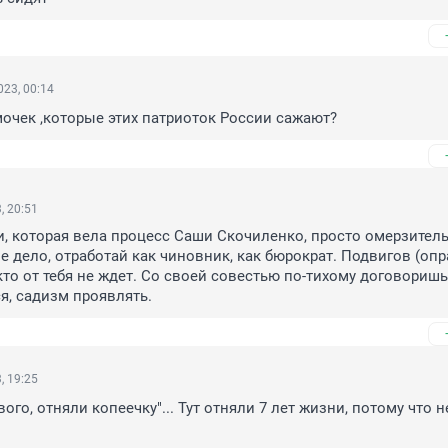
23, 00:14
мочек ,которые этих патриоток России сажают?
, 20:51
, которая вела процесс Саши Скочиленко, просто омерзительн
ое дело, отработай как чиновник, как бюрократ. Подвигов (опр
то от тебя не ждет. Со своей совестью по-тихому договоришьс
я, садизм проявлять.
, 19:25
го, отняли копеечку"... Тут отняли 7 лет жизни, потому что не