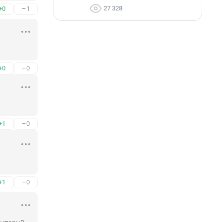
27 328
+0
–1
+0
–0
+1
–0
+1
–0