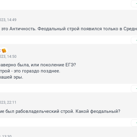
23, 14:49
 это Античность. Феодальный строй появился только в Средн
23, 14:50
наверно была, или поколение ЕГЭ?

рой - это гораздо позднее.

нашей эры.
23, 22:11
ме был рабовладельческий строй. Какой феодальный?
, 13:30