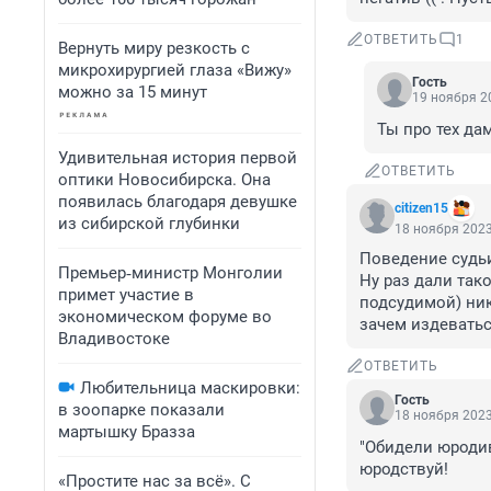
ОТВЕТИТЬ
1
Вернуть миру резкость с
микрохирургией глаза «Вижу»
Гость
можно за 15 минут
19 ноября 20
Ты про тех да
Удивительная история первой
ОТВЕТИТЬ
оптики Новосибирска. Она
появилась благодаря девушке
citizen15
из сибирской глубинки
18 ноября 2023
Поведение судьи
Премьер‑министр Монголии
Ну раз дали так
примет участие в
подсудимой) ник
экономическом форуме во
зачем издеватьс
Владивостоке
ОТВЕТИТЬ
Любительница маскировки:
Гость
в зоопарке показали
18 ноября 2023
мартышку Бразза
"Обидели юродиво
юродствуй!
«Простите нас за всё». С