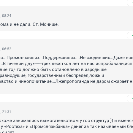
, 08:24
дома и не дали. Ст. Мочище.
, 06:52
с...Промолчавших...Поддержавших....Не сходивших...Даже всех 
...В течении двух------трех десятков лет на нас испробовали,исп
вие то,что должно быть остановлено в зародыше 
,равнодушие, государственный беспредел,ложь и 
овство и чинопочитание...Лжепропоганда не даром сжирает н
, 21:31
охоже занимались вымогательством у гос структур )) и вменяю
у «Ростеха» и «Промсвязьбанка» денег за так называемый бло
ь сидят