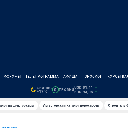
ФОРУМЫ
ТЕЛЕПРОГРАММА
АФИША
ГОРОСКОП
КУРСЫ ВА
USD 81,41
СЕЙЧАС
0
ПРОБКИ
+17°C
EUR 94,06
алог на электрокары
Августовский каталог новостроек
Строитель б