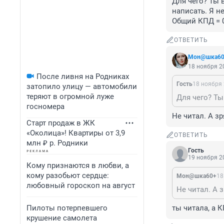
Для чего? Ты 
написать. Я не
Общий КПД = 
ОТВЕТИТЬ
Мон@шка60
18 ноября 20
После ливня на Родниках
Гость
18 ноября 
затопило улицу — автомобили
теряют в огромной луже
госномера
Не читал. А зр
Старт продаж в ЖК
«Околица»! Квартиры от 3,9
ОТВЕТИТЬ
млн ₽ р. Родники
Гость
19 ноября 20
Кому признаются в любви, а
кому разобьют сердце:
Мон@шка60+
18
любовный гороскоп на август
Не читал. А 
Пилоты потерпевшего
ты читала, а 
крушение самолета