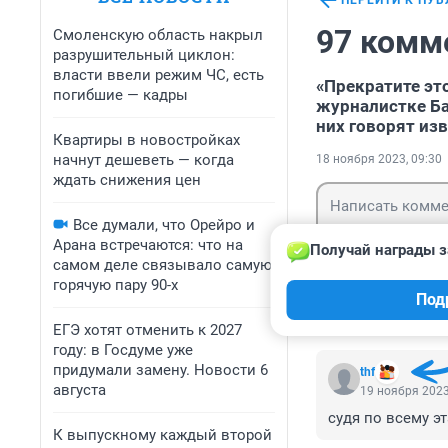
ПЕРЕЙТИ К ПУ
97 комм
Смоленскую область накрыл
разрушительный циклон:
власти ввели режим ЧС, есть
«Прекратите эт
погибшие — кадры
журналистке Ба
них говорят из
Квартиры в новостройках
начнут дешеветь — когда
18 ноября 2023, 09:30
ждать снижения цен
Все думали, что Орейро и
Арана встречаются: что на
Получай награды з
самом деле связывало самую
горячую пару 90-х
Гость
Под
Войти
ЕГЭ хотят отменить к 2027
году: в Госдуме уже
придумали замену. Новости 6
thf
августа
19 ноября 2023
судя по всему э
К выпускному каждый второй