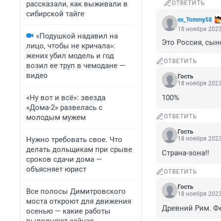
рассказали, как выживали в
ОТВЕТИТЬ
сибирской тайге
ex_Tommy58
18 ноября 2023
«Подушкой надавил на
Это Россия, сыно
лицо, чтобы не кричала»:
жених убил модель и год
ОТВЕТИТЬ
возил ее труп в чемодане —
видео
Гость
18 ноября 2023
«Ну вот и всё»: звезда
100%
«Дома-2» развелась с
молодым мужем
ОТВЕТИТЬ
Гость
Нужно требовать свое. Что
18 ноября 2023
делать дольщикам при срыве
Страна-зона!!
сроков сдачи дома —
объясняет юрист
ОТВЕТИТЬ
Гость
Все полосы Димитровского
18 ноября 2023
моста откроют для движения
Древний Рим. Ф
осенью — какие работы