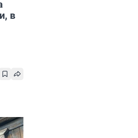
а
, в