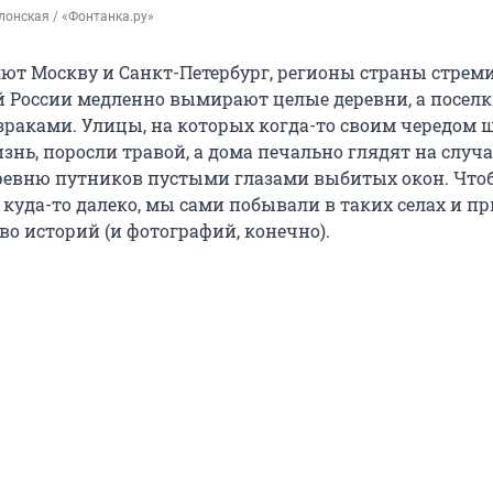
онская / «Фонтанка.ру»
яют Москву и Санкт-Петербург, регионы страны стрем
ей России медленно вымирают целые деревни, а посел
зраками. Улицы, на которых когда-то своим чередом 
знь, поросли травой, а дома печально глядят на случ
ревню путников пустыми глазами выбитых окон. Что
 куда-то далеко, мы сами побывали в таких селах и п
во историй (и фотографий, конечно).