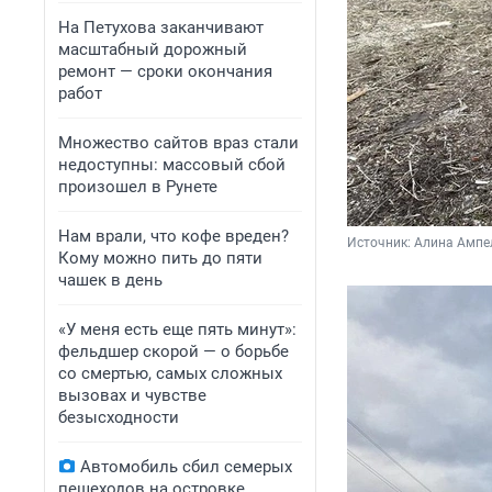
На Петухова заканчивают
масштабный дорожный
ремонт — сроки окончания
работ
Множество сайтов враз стали
недоступны: массовый сбой
произошел в Рунете
Нам врали, что кофе вреден?
Источник: 
Алина Ампел
Кому можно пить до пяти
чашек в день
«У меня есть еще пять минут»:
фельдшер скорой — о борьбе
со смертью, самых сложных
вызовах и чувстве
безысходности
Автомобиль сбил семерых
пешеходов на островке