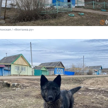
онская / «Фонтанка.ру»