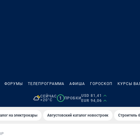
ФОРУМЫ
ТЕЛЕПРОГРАММА
АФИША
ГОРОСКОП
КУРСЫ ВА
USD 81,41
СЕЙЧАС
1
ПРОБКИ
+20°C
EUR 94,06
алог на электрокары
Августовский каталог новостроек
Строитель б
ОР