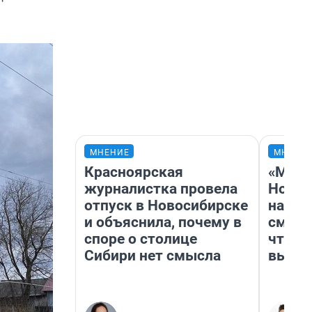
МНЕНИЕ
МНЕНИ
Красноярская
«Мы в
журналистка провела
Нолан
отпуск в Новосибирске
настр
и объяснила, почему в
смотр
споре о столице
чтобы
Сибири нет смысла
выгля