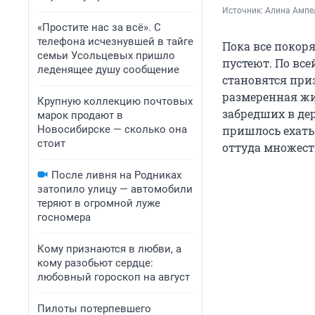
Источник: 
Алина Ампел
«Простите нас за всё». С
телефона исчезнувшей в тайге
Пока все покор
семьи Усольцевых пришло
пустеют. По вс
леденящее душу сообщение
становятся при
размеренная жи
Крупную коллекцию почтовых
забредших в де
марок продают в
Новосибирске — сколько она
пришлось ехать
стоит
оттуда множест
После ливня на Родниках
затопило улицу — автомобили
теряют в огромной луже
госномера
Кому признаются в любви, а
кому разобьют сердце:
любовный гороскоп на август
Пилоты потерпевшего