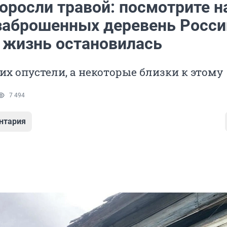
оросли травой: посмотрите н
заброшенных деревень России
 жизнь остановилась
их опустели, а некоторые близки к этому
7 494
нтария