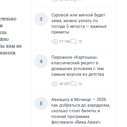
Суровой или мягкой будет
3
ительно
зима, можно узнать по
ки
погоде 5 августа — важные
шла
приметы
айно
77 199
12
бы вам не
ривезли
Пирожное «Картошка»:
4
классический рецепт в
домашних условиях с тем
самым вкусом из детства
30 207
13
Авиашоу в Мочище — 2026:
5
как добраться до аэродрома,
сколько стоят билеты и
полная программа
фестиваля «Вива Авиа!»