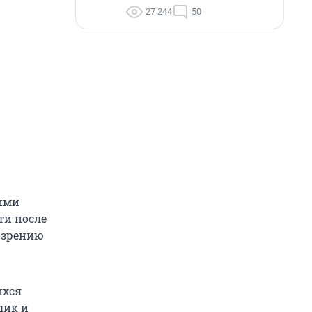
27 244
50
ими
ти после
дозрению
ихся
дик и