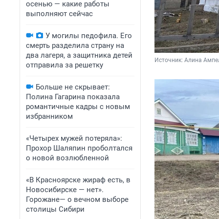
осенью — какие работы
выполняют сейчас
У могилы педофила. Его
смерть разделила страну на
два лагеря, а защитника детей
Источник: 
Алина Ампел
отправила за решетку
Больше не скрывает:
Полина Гагарина показала
романтичные кадры с новым
избранником
«Четырех мужей потеряла»:
Прохор Шаляпин проболтался
о новой возлюбленной
«В Красноярске жираф есть, в
Новосибирске — нет».
Горожане— о вечном выборе
столицы Сибири