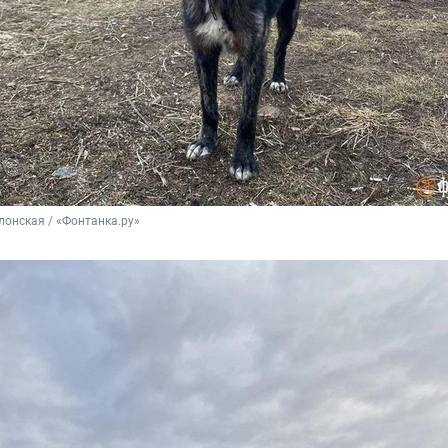
онская / «Фонтанка.ру»