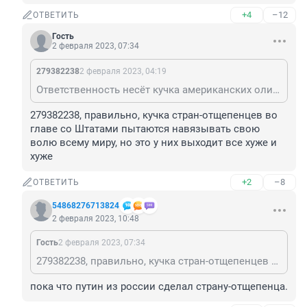
+4
–12
ОТВЕТИТЬ
Гость
2 февраля 2023, 07:34
279382238
2 февраля 2023, 04:19
Ответственность несёт кучка американских олигархов, НАТО, страны за западной европки, Австралия, Япония новая Зеландия. Все вроде. Меньшинство населения земного шара, которые называют себя международные сообщество
279382238, правильно, кучка стран-отщепенцев во 
главе со Штатами пытаются навязывать свою 
волю всему миру, но это у них выходит все хуже и 
хуже
+2
–8
ОТВЕТИТЬ
54868276713824
2 февраля 2023, 10:48
Гость
2 февраля 2023, 07:34
279382238, правильно, кучка стран-отщепенцев во главе со Штатами пытаются навязывать свою волю всему миру, но это у них выходит все хуже и хуже
пока что путин из россии сделал страну-отщепенца.