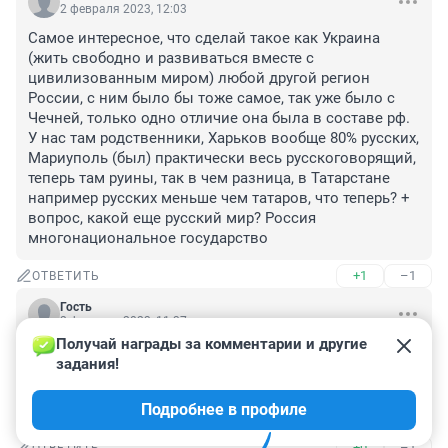
2 февраля 2023, 12:03
Самое интересное, что сделай такое как Украина 
(жить свободно и развиваться вместе с 
цивилизованным миром) любой другой регион 
России, с ним было бы тоже самое, так уже было с 
Чечней, только одно отличие она была в составе рф. 
У нас там родственники, Харьков вообще 80% русских, 
Мариуполь (был) практически весь русскоговорящий, 
теперь там руины, так в чем разница, в Татарстане 
например русских меньше чем татаров, что теперь? + 
вопрос, какой еще русский мир? Россия 
многонациональное государство
+1
–1
ОТВЕТИТЬ
Гость
2 февраля 2023, 11:37
Получай награды за комментарии и другие 
ФСБ задержала трех человек, готовивших теракт в 
задания!
Свердловской области

Подробнее в профиле
Чуешь супертуз чем дело пахнет?
+0
–1