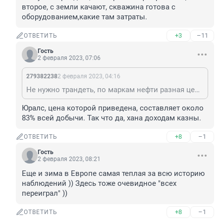
второе, с земли качают, скважина готова с 
оборудованием,какие там затраты.
+3
–11
ОТВЕТИТЬ
Гость
2 февраля 2023, 07:06
279382238
2 февраля 2023, 04:16
Не нужно трандеть, по маркам нефти разная цена. И второе, с земли качают, скважина готова с оборудованием,какие там затраты.
Юралс, цена которой приведена, составляет около 
83% всей добычи. Так что да, хана доходам казны.
+8
–1
ОТВЕТИТЬ
Гость
2 февраля 2023, 08:21
Еще и зима в Европе самая теплая за всю историю 
наблюдений )) Здесь тоже очевидное "всех 
переиграл" ))
+8
–1
ОТВЕТИТЬ