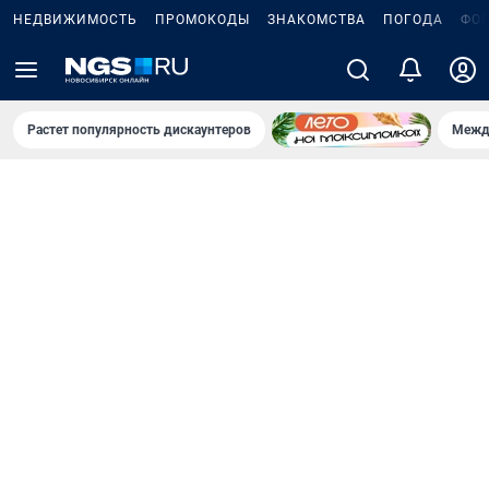
НЕДВИЖИМОСТЬ
ПРОМОКОДЫ
ЗНАКОМСТВА
ПОГОДА
ФО
Растет популярность дискаунтеров
Межд