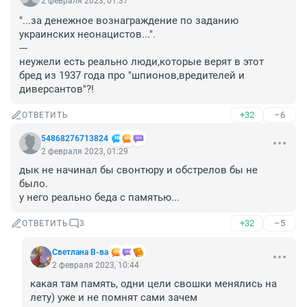
2 февраля 2023, 01:37
"...за денежное вознаграждение по заданию 
украинских неонацистов...".

---

неужели есть реально люди,которые верят в этот 
бред из 1937 года про "шпионов,вредителей и 
диверсантов"?!
+32
–6
ОТВЕТИТЬ
54868276713824
2 февраля 2023, 01:29
дык не начинал бы свонтюру и обстрелов бы не 
было. 

у него реально беда с памятью...
+32
–5
ОТВЕТИТЬ
3
Светлана В-ва
2 февраля 2023, 10:44
какая там память, одни цели свошки менялись на 
лету) уже и не помнят сами зачем