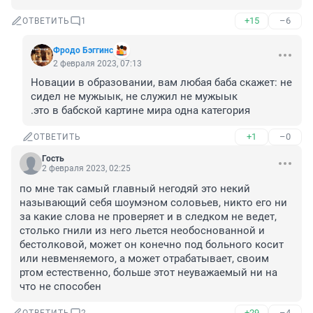
+15
–6
ОТВЕТИТЬ
1
Фродо Бэггинс
2 февраля 2023, 07:13
Новации в образовании, вам любая баба скажет: не 
сидел не мужыык, не служил не мужыык

.это в бабской картине мира одна категория
+1
–0
ОТВЕТИТЬ
Гость
2 февраля 2023, 02:25
по мне так самый главный негодяй это некий 
называющий себя шоумэном соловьев, никто его ни 
за какие слова не проверяет и в следком не ведет, 
столько гнили из него льется необоснованной и 
бестолковой, может он конечно под больного косит 
или невменяемого, а может отрабатывает, своим 
ртом естественно, больше этот неуважаемый ни на 
что не способен
+29
–4