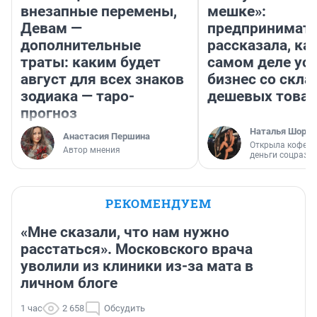
внезапные перемены,
мешке»:
Девам —
предпринимат
дополнительные
рассказала, как
траты: каким будет
самом деле ус
август для всех знаков
бизнес со скл
зодиака — таро-
дешевых това
прогноз
Наталья Шорох
Анастасия Першина
Открыла кофейн
Автор мнения
деньги соцразв
РЕКОМЕНДУЕМ
«Мне сказали, что нам нужно
расстаться». Московского врача
уволили из клиники из-за мата в
личном блоге
1 час
2 658
Обсудить