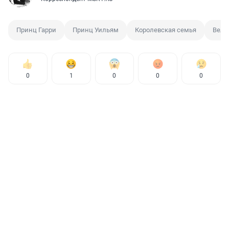
Принц Гарри
Принц Уильям
Королевская семья
Вели
0
1
0
0
0