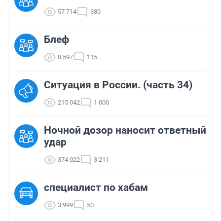
57 714
380
Блеф
8 597
115
Ситуация в России. (часть 34)
215 042
1 000
Ночной дозор наносит ответный
удар
374 022
3 211
cпециалист по хабам
3 999
50