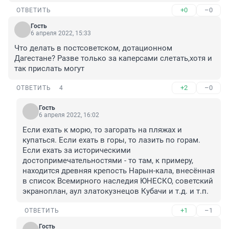
+0
–0
ОТВЕТИТЬ
Гость
6 апреля 2022, 15:33
Что делать в постсоветском, дотационном 
Дагестане? Разве только за каперсами слетать,хотя и 
так прислать могут
+2
–0
ОТВЕТИТЬ
4
Гость
6 апреля 2022, 16:02
Если ехать к морю, то загорать на пляжах и 
купаться. Если ехать в горы, то лазить по горам. 
Если ехать за историческими 
достопримечательностями - то там, к примеру, 
находится древняя крепость Нарын-кала, внесённая 
в список Всемирного наследия ЮНЕСКО, советский 
экраноплан, аул златокузнецов Кубачи и т.д. и т.п.
+1
–1
ОТВЕТИТЬ
Гость