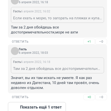
6 апреля 2022, 16:18
Гость
6 апреля 2022, 16:02
Если ехать к морю, то загорать на пляжах и купаться. Если ехать в горы, то лазить по горам. Если ехать за историческими достопримечательностями - то там, к примеру, находится древняя крепость Нарын-кала, внесённая в список Всемирного наследия ЮНЕСКО, советский экраноплан, аул златокузнецов Кубачи и т.д. и т.п.
Там за 2 дня обойдешь все 
достопримечательности,море не ахти
+1
–0
ОТВЕТИТЬ
Гость
6 апреля 2022, 18:03
Гость
6 апреля 2022, 16:18
Там за 2 дня обойдешь все достопримечательности,море не ахти
Значит, вы их там искать не умеете. Я как раз 
недавно из Дагестана, 10 дней там провёл, очень 
доволен отдыхом.
+0
–0
ОТВЕТИТЬ
Показать ещё 1 ответ