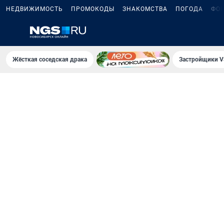
НЕДВИЖИМОСТЬ
ПРОМОКОДЫ
ЗНАКОМСТВА
ПОГОДА
ФО
Жёсткая соседская драка
Застройщики V