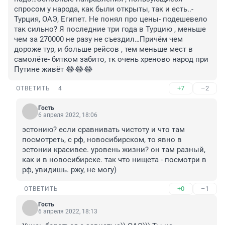
спросом у народа, как были открыты, так и есть..- 
Турция, ОАЭ, Египет. Не понял про цены- подешевело 
так сильно? Я последние три года в Турцию , меньше 
чем за 270000 не разу не съездил…Причём чем 
дороже тур, и больше рейсов , тем меньше мест в 
самолёте- битком забито, тк очень хреново народ при 
Путине живёт 😂😂😂
+7
–2
ОТВЕТИТЬ
4
Гость
6 апреля 2022, 18:06
эстонию? если сравнивать чистоту и что там 
посмотреть, с рф, новосибирском, то явно в 
эстонии красивее. уровень жизни? он там разный, 
как и в новосибирске. так что нищета - посмотри в 
рф, увидишь. ржу, не могу)
+0
–1
ОТВЕТИТЬ
Гость
6 апреля 2022, 18:13