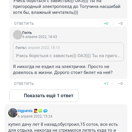
Учись бороться с завистью)) ОАЭ))) Ты на 
пригородный электропоезд до Тогучина насшибай 
хотя бы, влажный мечтатель)))
+0
–0
ОТВЕТИТЬ
Гость
6 апреля 2022, 18:43
Гость
6 апреля 2022, 18:13
Учись бороться с завистью)) ОАЭ))) Ты на пригородный электропоезд до Тогучина насшибай хотя бы, влажный мечтатель)))
Я никогда не ездил на электричке. Просто не 
довелось в жизни. Дорого стоит билет на неё?
+1
–0
ОТВЕТИТЬ
Показать ещё 1 ответ
bigpanda
6 апреля 2022, 15:24
купил дачу лет 8 назад,обустроил,15 соток, все есть 
для отдыха, никогда не стремился лететь куда то и 