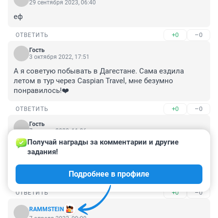
29 сентября 2023, 06:40
еф
+0
–0
ОТВЕТИТЬ
Гость
3 октября 2022, 17:51
А я советую побывать в Дагестане. Сама ездила 
летом в тур через Caspian Travel, мне безумно 
понравилось!❤️
+0
–0
ОТВЕТИТЬ
Гость
7 апреля 2022, 11:36
Получай награды за комментарии и другие 
А с чего это перелет в Абхазию указан, как самый 
задания!
дешевый? Лететь все равно до Сочи, а там еще 
добираться наземным транспортом. Так что дорога 
Подробнее в профиле
даже дороже выйдет.
+0
–0
ОТВЕТИТЬ
RAMMSTEIN