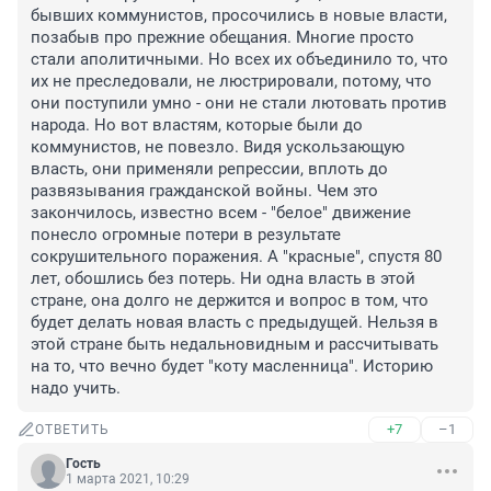
бывших коммунистов, просочились в новые власти, 
позабыв про прежние обещания. Многие просто 
стали аполитичными. Но всех их объединило то, что 
их не преследовали, не люстрировали, потому, что 
они поступили умно - они не стали лютовать против 
народа. Но вот властям, которые были до 
коммунистов, не повезло. Видя ускользающую 
власть, они применяли репрессии, вплоть до 
развязывания гражданской войны. Чем это 
закончилось, известно всем - "белое" движение 
понесло огромные потери в результате 
сокрушительного поражения. А "красные", спустя 80 
лет, обошлись без потерь. Ни одна власть в этой 
стране, она долго не держится и вопрос в том, что 
будет делать новая власть с предыдущей. Нельзя в 
этой стране быть недальновидным и рассчитывать 
на то, что вечно будет "коту масленница". Историю 
надо учить.
+7
–1
ОТВЕТИТЬ
Гость
1 марта 2021, 10:29