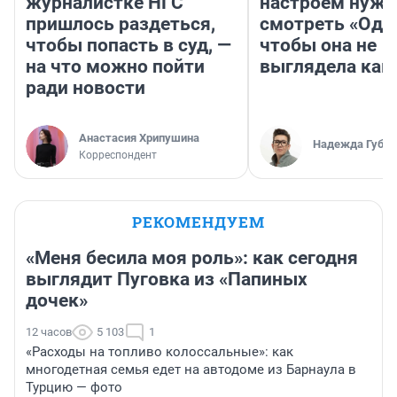
журналистке НГС
настроем нужн
пришлось раздеться,
смотреть «Оди
чтобы попасть в суд, —
чтобы она не
на что можно пойти
выглядела как
ради новости
Анастасия Хрипушина
Надежда Губар
Корреспондент
РЕКОМЕНДУЕМ
«Меня бесила моя роль»: как сегодня
выглядит Пуговка из «Папиных
дочек»
12 часов
5 103
1
«Расходы на топливо колоссальные»: как
многодетная семья едет на автодоме из Барнаула в
Турцию — фото