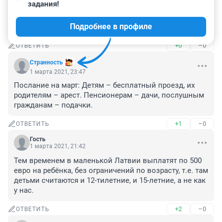
2 марта 2021, 00:28
задания!
Мэрии при уборке снега и грязи помощь хоть будет, а 
Подробнее в профиле
то не справляется денег мало)) молдцы!
+0
–0
ОТВЕТИТЬ
Странность
1 марта 2021, 23:47
Послание на март: Детям – бесплатный проезд, их 
родителям – арест. Пенсионерам – дачи, послушным 
гражданам – подачки.
+1
–0
ОТВЕТИТЬ
Гость
1 марта 2021, 21:42
Тем временем в маленькой Латвии выплатят по 500 
евро на ребёнка, без ограничений по возрасту, т.е. там 
детьми считаются и 12-тилетние, и 15-летние, а не как 
у нас.
+2
–0
ОТВЕТИТЬ