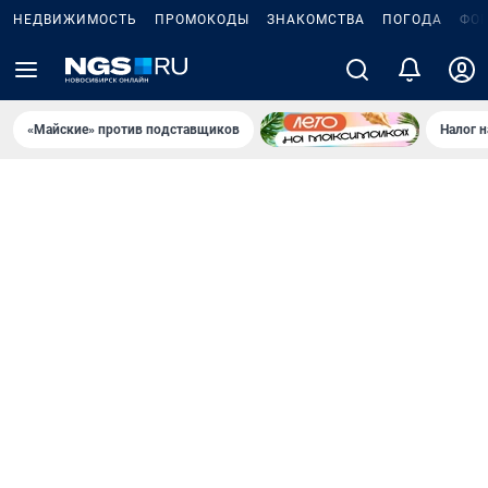
НЕДВИЖИМОСТЬ
ПРОМОКОДЫ
ЗНАКОМСТВА
ПОГОДА
ФО
«Майские» против подставщиков
Налог 