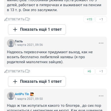
министров. Пособники режима пусть рожают по 5 
детей, работают в пятерочках и выживают на пенсии 
в 13 т. р. Они это заслужили.
+15
–1
ОТВЕТИТЬ
1
Показать ещё 1 ответ
Гость
1 марта 2021, 09:56
Надеюсь перевозчики придумают выход, как не 
возить бесплатно любителей халявы (я про 
родителей малолетних зайцев).
+6
–1
ОТВЕТИТЬ
1
Показать ещё 1 ответ
AntiPu Tin
1 марта 2021, 09:50
Надо ж так испугаться какого то блогера , до сих пор 
успокоиться с митингами не могут. Как еще шаманов 