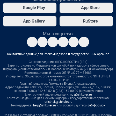
Google Play
App Store
App Gallery
RuStore
Мы в соцсетях
Контактные данные для Роскомнадзора и государственных органов
Сетевое издание «НГС.НОВОСТИ» (18+)
Зарегистрировано Федеральной службой по надзору в сфере связи,
информационных технологий и массовых коммуникаций (Роскомнадзор)
Регистрационный номер ЭЛ № ФС 77— 84683
Учредитель: Общество с ограниченной ответственностью "ИНТЕРНЕТ
ТЕХНОЛОГИИ"
Главный редактор: Громкова Елена Александровна
Адрес редакции: 630099, Россия, Новосибирск, ул. Ленина, д. 12, 6 этаж,
телефон 8 (383) 212-52-52, 8 (923) 157-00-00 (круглосуточно)
Электронный адрес редакции:
ngs@shkulev.ru
Контактные данные для Роскомнадзора и государственных органов:
juristnsk@shkulev.ru
Техподдержка:
help@shkulev.ru
или воспользуйтесь
веб-формой
Связаться с отделом продаж: 8 (383) 212-52-52, 8 (800) 200-03-83 (звонок