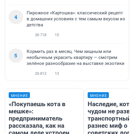
Пирожное «Картошка»: классический рецепт
4
в домашних условиях с тем самым вкусом из
детства
30 718
15
Кормить раз в месяц. Чем хищным или
5
необычным украсить квартиру — смотрим
зелёное разнообразие на выставке экзотики
26 812
13
МНЕНИЕ
МНЕНИЕ
«Покупаешь кота в
Наследие, кото
мешке»:
чудом не разва
предприниматель
транспортный 
рассказала, как на
разнес миф о 
самом деле устроен
советских доро