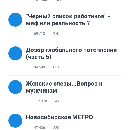
"Черный список работнков" -
миф или реальность ?
69 713
170
Дозор глобального потепления
(часть 5)
34 599
651
Женские слезы...Вопрос к
мужчинам
112 378
412
Новосибирское МЕТРО
47 406
220