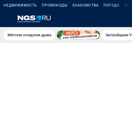
НЕДВИЖИМОСТЬ
ПРОМОКОДЫ
ЗНАКОМСТВА
ПОГОДА
ФО
Жёсткая соседская драка
Застройщики V