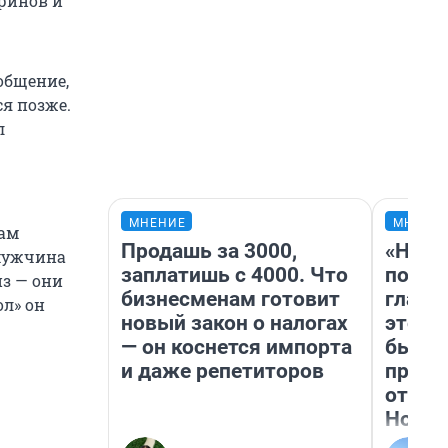
ринов и
 общение,
ся позже.
л
МНЕНИЕ
МНЕНИ
сам
Продашь за 3000,
«Нико
 мужчина
заплатишь с 4000. Что
побед
из — они
бизнесменам готовит
главн
л» он
новый закон о налогах
этого
— он коснется импорта
бьет 
и даже репетиторов
прока
отзыв
Нолан