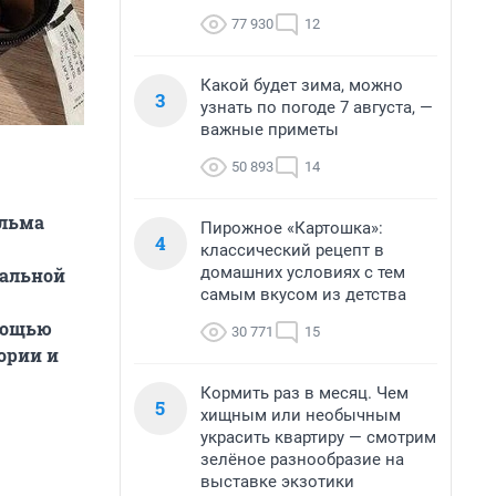
77 930
12
Какой будет зима, можно
3
узнать по погоде 7 августа, —
важные приметы
50 893
14
ильма
Пирожное «Картошка»:
4
классический рецепт в
домашних условиях с тем
еальной
самым вкусом из детства
омощью
30 771
15
ории и
Кормить раз в месяц. Чем
5
хищным или необычным
украсить квартиру — смотрим
зелёное разнообразие на
выставке экзотики