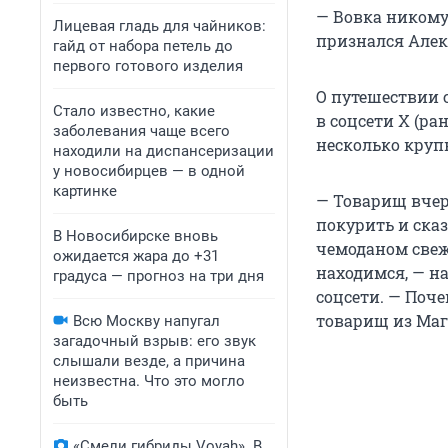
— Вовка никому 
Лицевая гладь для чайников:
признался Алек
гайд от набора петель до
первого готового изделия
О путешествии 
Стало известно, какие
в соцсети X (ра
заболевания чаще всего
несколько круп
находили на диспансеризации
у новосибирцев — в одной
картинке
— Товарищ вчер
покурить и ска
В Новосибирске вновь
чемоданом свеж
ожидается жара до +31
находимся, — н
градуса — прогноз на три дня
соцсети. — Поче
товарищ из Мага
Всю Москву напугал
загадочный взрыв: его звук
слышали везде, а причина
неизвестна. Что это могло
быть
«Смели гибриды Voyah». В