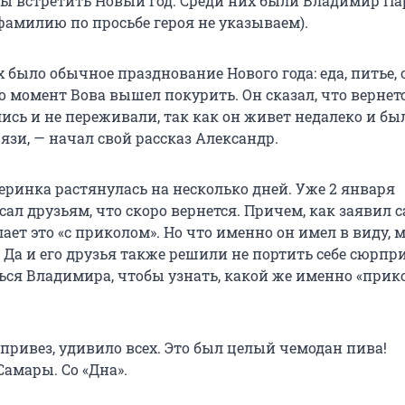
бы встретить Новый год. Среди них были Владимир Па
фамилию по просьбе героя не указываем).
х было обычное празднование Нового года: еда, питье,
о момент Вова вышел покурить. Он сказал, что вернет
ись и не переживали, так как он живет недалеко и бы
язи, — начал свой рассказ Александр.
еринка растянулась на несколько дней. Уже 2 января
ал друзьям, что скоро вернется. Причем, как заявил 
лает это «с приколом». Но что именно он имел в виду,
 Да и его друзья также решили не портить себе сюрпр
ся Владимира, чтобы узнать, какой же именно «прико
 привез, удивило всех. Это был целый чемодан пива!
Самары. Со «Дна».