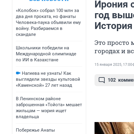
Ирония 
«Колобок» собрал 100 млн за
год выше
два дня проката, но фанаты
Человека-паука объявили ему
История
войну. Разбираемся в
скандале
Это просто 
Школьники победили на
городах и в
Международной олимпиаде
по ИИ в Казахстане
15 января 2025, 17:00
Нагиева не узнать! Как
выглядели звезды культовой
102
комме
«Каменской» 27 лет назад
В Ленинском районе
заброшенная «Тойота» мешает
жильцам — мэрия ищет
владельца
Побережье Анапы