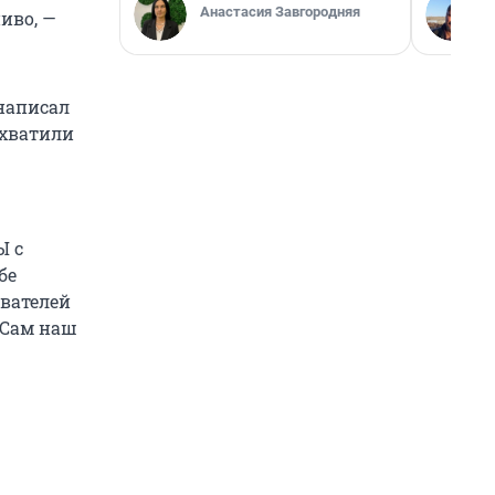
Анастасия Завгородняя
пиво, —
 написал
дхватили
Ы с
бе
ователей
 Сам наш