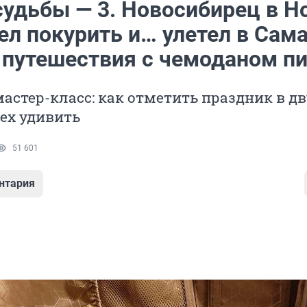
судьбы — 3. Новосибирец в 
л покурить и… улетел в Сама
 путешествия с чемоданом п
мастер-класс: как отметить праздник в д
сех удивить
51 601
нтария