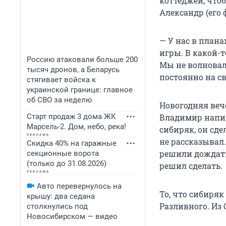
коттеджей, что
Александр (его 
— У нас в плана
игры. В какой-т
Россию атаковали больше 200
Мы не волновал
тысяч дронов, а Беларусь
постоянно на св
стягивает войска к
украинской границе: главное
об СВО за неделю
Новогодняя веч
Старт продаж 3 дома ЖК
Владимир напис
Марсель-2. Дом, небо, река!
сибиряк, он сде
не рассказывал.
Скидка 40% на гаражные
решили дождать
секционные ворота
(только до 31.08.2026)
решил сделать.
Авто перевернулось на
То, что сибиряк
крышу: два седана
Разливного. Из 
столкнулись под
Новосибирском — видео