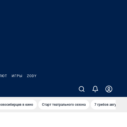
ЛЮТ
ИГРЫ
ZODY
овосибирцев в кино
Старт театрального сезона
7 грибов августа