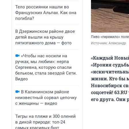
Тело россиянки нашли во
Французских Альпах. Как она
погибла?
В Дзержинском районе двое
детей вышли на крышу
Пиво «пережило» поле
пятиэтажного дома — фото
Источник: 
Александр
«Чтобы нас носили на
«Каждый Новый 
ручках, мы любим»: нерпа
«Ирония судьбы
Сергеевна, которую спасли
«искючительные
бельком, стала звездой Сети.
жизни. Кто бы 
Видео
Новосибирск св
В Калининском районе
соцсетей! 63.R
неизвестный сорвал цепочку
его друга. Они 
с женщины — видео
Тигры на пляже и 300 оленей
в дикой природе: топ-24
самых красивых бухт