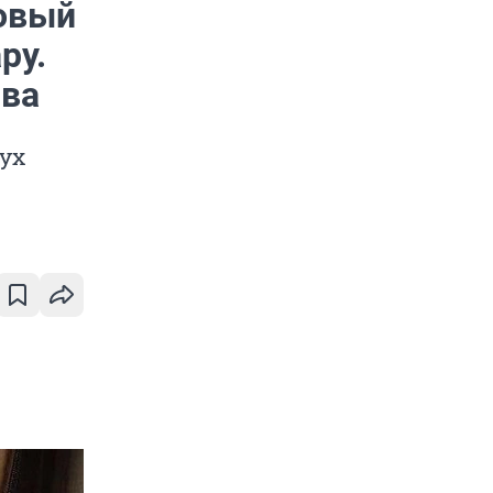
Новый
ру.
ива
вух