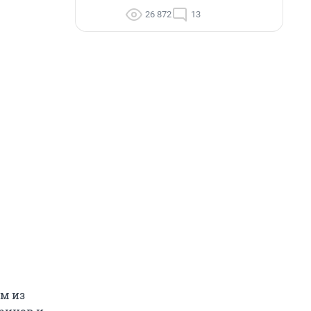
26 872
13
ом из