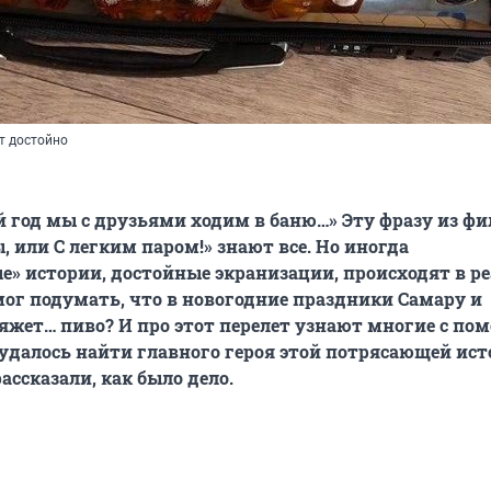
т достойно
год мы с друзьями ходим в баню…» Эту фразу из ф
, или С легким паром!» знают все. Но иногда
» истории, достойные экранизации, происходят в р
мог подумать, что в новогодние праздники Самару и
яжет… пиво? И про этот перелет узнают многие с п
U удалось найти главного героя этой потрясающей ист
рассказали, как было дело.