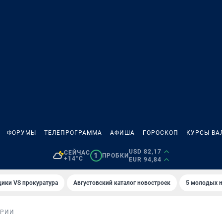
ФОРУМЫ
ТЕЛЕПРОГРАММА
АФИША
ГОРОСКОП
КУРСЫ ВА
USD 82,17
СЕЙЧАС
1
ПРОБКИ
+14°C
EUR 94,84
ики VS прокуратура
Августовский каталог новостроек
5 молодых н
ОРИИ