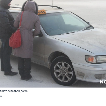
тают остаться дома
ов