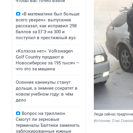
чтобы вас точно взяли
«В математике был больше
всего уверен»: выпускник
рассказал, как исправил 298
баллов за ЕГЭ на 300 и
поступил в престижный вуз
«Колхоза нет»: Volkswagen
Golf Сountry продают в
Новосибирске за 195 тысяч —
что это за машина
Осенние каникулы станут
дольше, а зимние сократят в
новом учебном году: в чём
дело
Вопрос на триллион.
Люди сейчас предпочи
Смогут ли зерновые
Источник: 
Стас Сокол
терминалы Балтики заменить
заблокированные южные