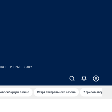
ЛЮТ
ИГРЫ
ZODY
овосибирцев в кино
Старт театрального сезона
7 грибов августа