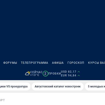
ФОРУМЫ
ТЕЛЕПРОГРАММА
АФИША
ГОРОСКОП
КУРСЫ ВА
USD 82,17
СЕЙЧАС
2
ПРОБКИ
+13°C
EUR 94,84
ики VS прокуратура
Августовский каталог новостроек
5 молодых н
ОРТ