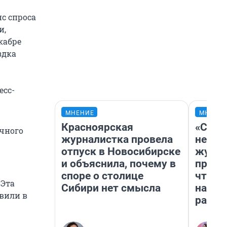
нс спроса
и,
кабре
здка
есс-
МНЕНИЕ
МНЕНИ
Красноярская
«Сним
ичного
журналистка провела
немед
отпуск в Новосибирске
журна
и объяснила, почему в
пришл
споре о столице
чтобы
 Эта
Сибири нет смысла
на чт
авили в
ради 