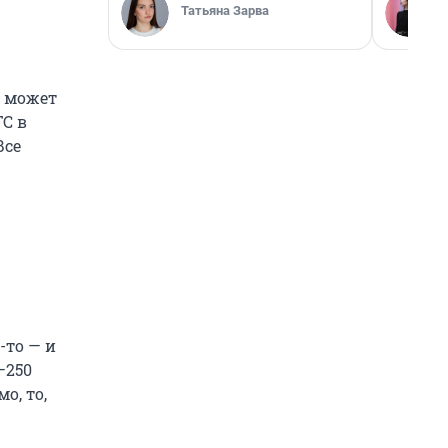
Татьяна Зарва
и может
ГС в
Все
-то — и
–250
о, то,