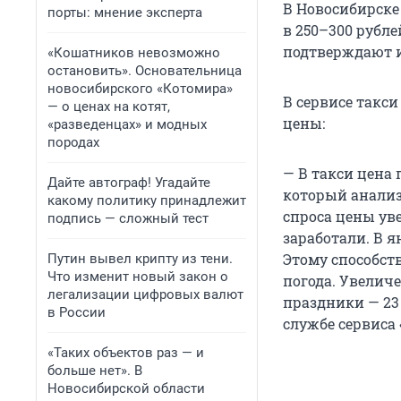
В Новосибирске 
порты: мнение эксперта
в 250–300 рубле
подтверждают и
«Кошатников невозможно
остановить». Основательница
новосибирского «Котомира»
В сервисе такс
— о ценах на котят,
цены:
«разведенцах» и модных
породах
— В такси цена
Дайте автограф! Угадайте
который анализ
какому политику принадлежит
спроса цены уве
подпись — сложный тест
заработали. В 
Этому способст
Путин вывел крипту из тени.
Что изменит новый закон о
погода. Увелич
легализации цифровых валют
праздники — 23 
в России
службе сервиса
«Таких объектов раз — и
больше нет». В
Новосибирской области