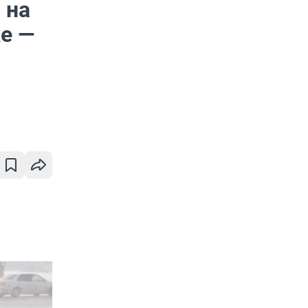
 на
ке —