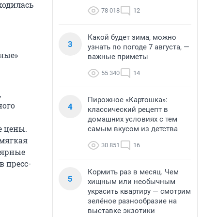
ходилась
78 018
12
Какой будет зима, можно
3
узнать по погоде 7 августа, —
тные»
важные приметы
55 340
14
,
Пирожное «Картошка»:
ного
4
классический рецепт в
домашних условиях с тем
е цены.
самым вкусом из детства
 мягкая
30 851
16
лярные
в пресс-
Кормить раз в месяц. Чем
5
хищным или необычным
украсить квартиру — смотрим
зелёное разнообразие на
выставке экзотики