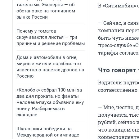
тяжелым». Эксперты — об
В «Ситимобил» 
обстановке на топливном
рынке России
— Сейчас, в свя
компании перев
Почему у томатов
скручиваются листья — три
быть чуть ниже,
причины и решение проблемы
пресс-службе «
тарифы согласо
Дома и автомобили в огне,
мирные жители погибли: что
Что говорят
известно о налетах дронов на
Россию
Водители подтв
соответственно 
«Колобок» собрал 100 млн за
два дня проката, но фанаты
Человека-паука объявили ему
— Мне, честно, 
войну. Разбираемся в
получается, тыс
скандале
рублей, сейчас 
Школьники победили на
что ковидом опя
Международной олимпиаде
корреспонденту