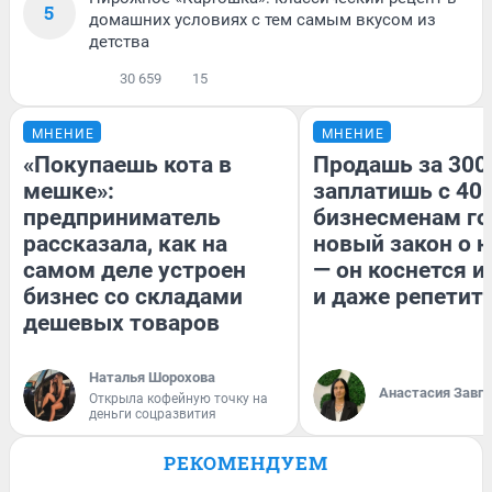
5
домашних условиях с тем самым вкусом из
детства
30 659
15
МНЕНИЕ
МНЕНИЕ
«Покупаешь кота в
Продашь за 300
мешке»:
заплатишь с 400
предприниматель
бизнесменам го
рассказала, как на
новый закон о н
самом деле устроен
— он коснется 
бизнес со складами
и даже репетит
дешевых товаров
Наталья Шорохова
Анастасия Завг
Открыла кофейную точку на
деньги соцразвития
РЕКОМЕНДУЕМ