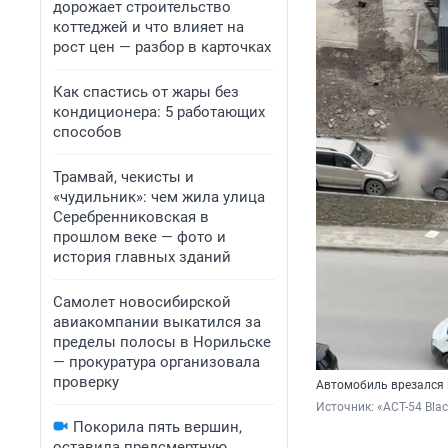
дорожает строительство
коттеджей и что влияет на
рост цен — разбор в карточках
Как спастись от жары без
кондиционера: 5 работающих
способов
Трамвай, чекисты и
«чудильник»: чем жила улица
Серебренниковская в
прошлом веке — фото и
история главных зданий
Самолет новосибирской
авиакомпании выкатился за
пределы полосы в Норильске
— прокуратура организовала
проверку
Автомобиль врезался 
Источник: 
«АСТ-54 Blac
Покорила пять вершин,
оставила предсмертную