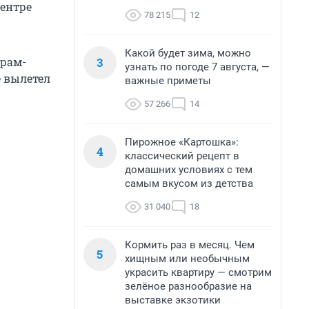
центре
78 215
12
Какой будет зима, можно
3
грам-
узнать по погоде 7 августа, —
е вылетел
важные приметы
57 266
14
Пирожное «Картошка»:
4
классический рецепт в
домашних условиях с тем
самым вкусом из детства
31 040
18
Кормить раз в месяц. Чем
5
хищным или необычным
украсить квартиру — смотрим
зелёное разнообразие на
выставке экзотики