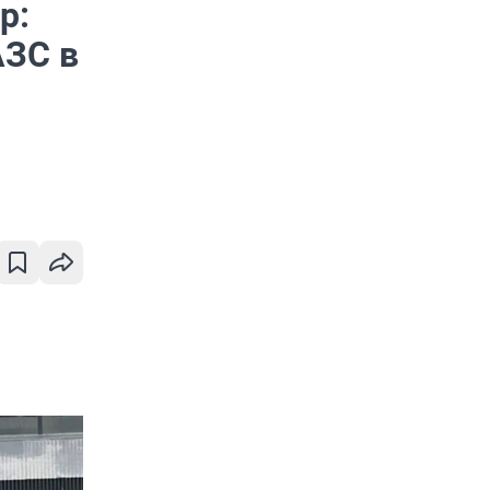
р:
АЗС в