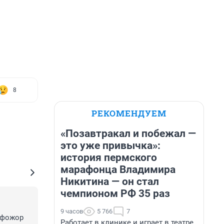
8
РЕКОМЕНДУЕМ
«Позавтракал и побежал —
это уже привычка»:
история пермского
марафонца Владимира
Никитина — он стал
чемпионом РФ 35 раз
9 часов
5 766
7
йфожор 
Работает в клинике и играет в театре