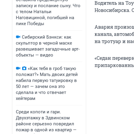
Водитель на Toy
записку и послание сыну. Что
Новосибирска. О
с телом Натальи
Наговициной, погибшей на
пике Победы
Авария произош
канала, автомоб
Сибирский Бэнкси: как
на тротуар и н
скульптор в черной маске
развешивает загадочные арт-
объекты — видео
«Седан перевер
припаркованный
«Как тебя в гроб такую
положат?» Мать двоих детей
набила первую татуировку в
50 лет — зачем она это
сделала и что отвечает
хейтерам
Среди копоти и гари.
Двухэтажку в Здвинском
районе серьезно повредил
пожар в одной из квартир —