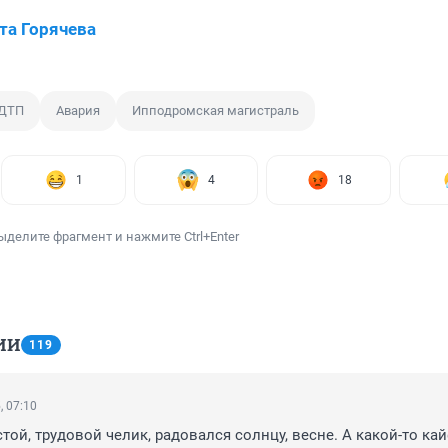
та Горячева
ДТП
Авария
Ипподромская магистраль
1
4
18
ыделите фрагмент и нажмите Ctrl+Enter
ИИ
119
, 07:10
той, трудовой челик, радовался солнцу, весне. А какой-то ка