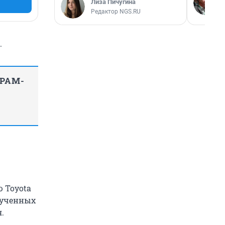
Лиза Пичугина
Редактор NGS.RU
.
ГРАМ-
 Toyota
олученных
.