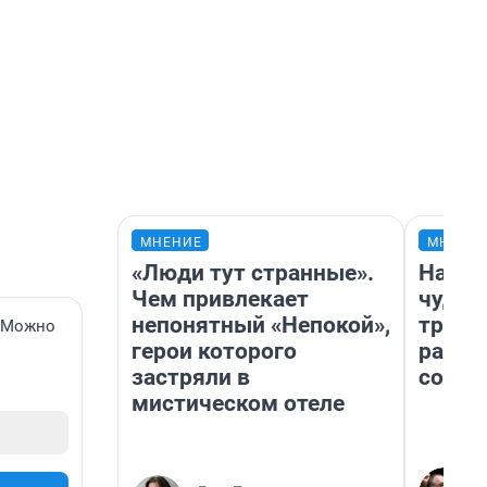
МНЕНИЕ
МНЕНИ
«Люди тут странные».
Насле
Чем привлекает
чудом
непонятный «Непокой»,
транс
. Можно
герои которого
разне
застряли в
совет
мистическом отеле