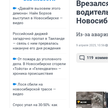
Врезался
«Давайте вызовем этого
водител
демона»: Найк Борзов
выступил в Новосибирске —
Новосиб
видео
Из-за авари
Российский диджей
загадочно пропал в Таиланде
— связь с ним прервалась
9 апреля 2025, 10:56
накануне его дня рождения
119
комме
От пожара до уголовного
дела. В Новосибирске сгорели
«Тойота» и «Гелендваген» —
хроника происшествия
Лося сбили на
новосибирской трассе —
видео
Спрос упал на 30-50%: как