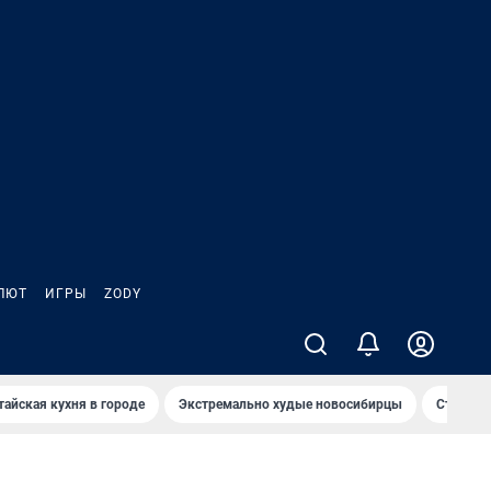
ЛЮТ
ИГРЫ
ZODY
тайская кухня в городе
Экстремально худые новосибирцы
Старт те