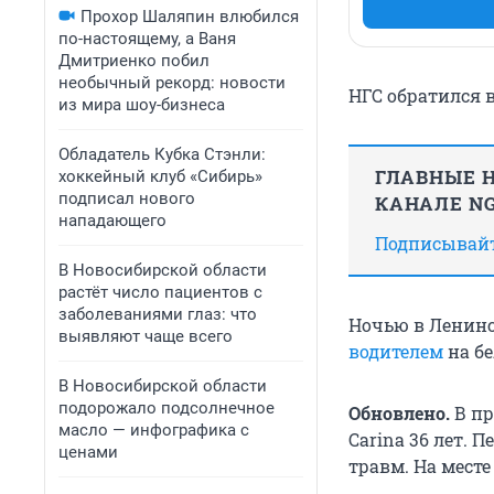
Прохор Шаляпин влюбился
по-настоящему, а Ваня
Дмитриенко побил
необычный рекорд: новости
НГС обратился в
из мира шоу-бизнеса
Обладатель Кубка Стэнли:
ГЛАВНЫЕ Н
хоккейный клуб «Сибирь»
подписал нового
КАНАЛЕ NG
нападающего
Подписывайте
В Новосибирской области
растёт число пациентов с
заболеваниями глаз: что
Ночью в Ленин
выявляют чаще всего
водителем
на б
В Новосибирской области
подорожало подсолнечное
Обновлено.
В пр
масло — инфографика с
Carina 36 лет. 
ценами
травм. На месте