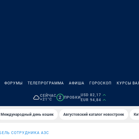
ФОРУМЫ
ТЕЛЕПРОГРАММА
АФИША
ГОРОСКОП
КУРСЫ ВА
USD 82,17
СЕЙЧАС
2
ПРОБКИ
+21°C
EUR 94,84
Международный день кошек
Августовский каталог новостроек
Ки
БЕЛЬ СОТРУДНИКА АЗС