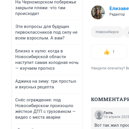
На Черноморском побережье
закрыли пляжи: что там
Елизаве
происходит
Редактор
Эти вопросы для будущих
первоклассников под силу не
Новосибирск
всем взрослым. А вам?
Близко к нулю: когда в
1
Новосибирской области
наступит самая холодная ночь
— изучаем прогноз
Увидели опечатку? В
Аджика на зиму: три простых
и вкусных рецепта
КОММЕНТАР
Снёс ограждение: под
Новосибирском произошло
жёсткое ДТП с грузовиком —
Гость
видео с места аварии
10 апреля 2025
Вот так жил прос