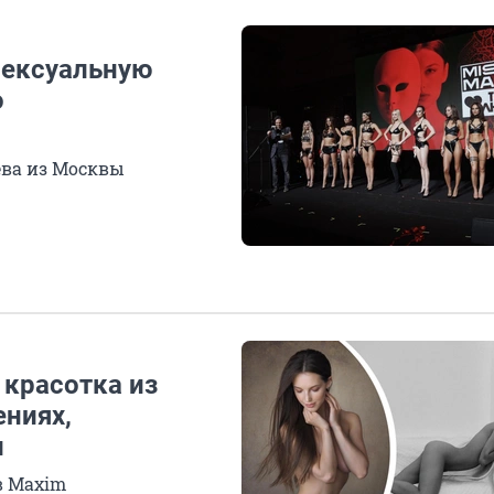
сексуальную
о
ева из Москвы
 красотка из
ниях,
и
в Maxim