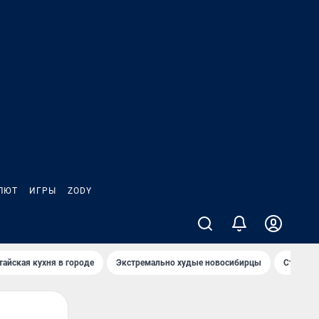
ЛЮТ
ИГРЫ
ZODY
тайская кухня в городе
Экстремально худые новосибирцы
Старт те