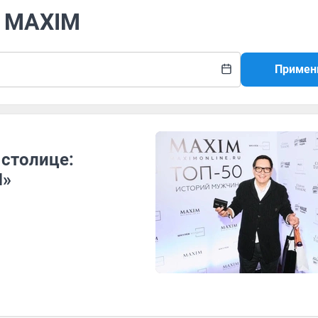
л MAXIM
Примен
 столице:
M»