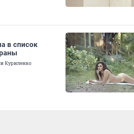
а в список
траны
ги Куриленко