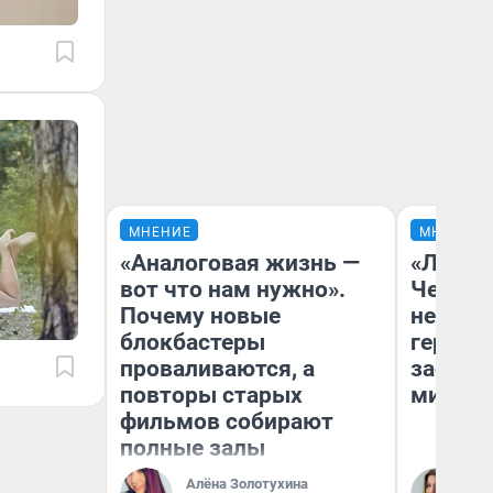
МНЕНИЕ
МНЕНИЕ
«Аналоговая жизнь —
«Люди 
вот что нам нужно».
Чем пр
Почему новые
непоня
блокбастеры
герои 
проваливаются, а
застря
повторы старых
мистич
фильмов собирают
полные залы
Алёна Золотухина
Ли