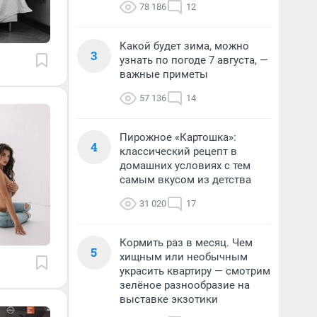
78 186
12
Какой будет зима, можно
3
узнать по погоде 7 августа, —
важные приметы
57 136
14
Пирожное «Картошка»:
4
классический рецепт в
домашних условиях с тем
самым вкусом из детства
31 020
17
Кормить раз в месяц. Чем
5
хищным или необычным
украсить квартиру — смотрим
зелёное разнообразие на
выставке экзотики