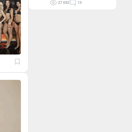
27 052
13