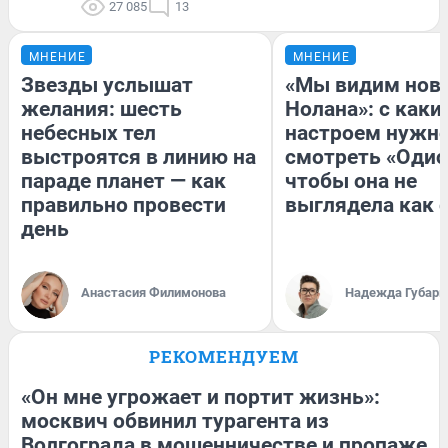
27 085
13
МНЕНИЕ
МНЕНИЕ
Звезды услышат
«Мы видим нов
желания: шесть
Нолана»: с каки
небесных тел
настроем нужн
выстроятся в линию на
смотреть «Одис
параде планет — как
чтобы она не
правильно провести
выглядела как 
день
Анастасия Филимонова
Надежда Губарь
РЕКОМЕНДУЕМ
«Он мне угрожает и портит жизнь»:
москвич обвинил турагента из
Волгограда в мошенничестве и пропаже