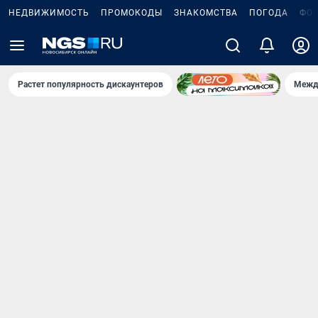
НЕДВИЖИМОСТЬ
ПРОМОКОДЫ
ЗНАКОМСТВА
ПОГОДА
ФО
Растет популярность дискаунтеров
Межд