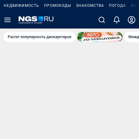
НЕДВИЖИМОСТЬ
ПРОМОКОДЫ
ЗНАКОМСТВА
ПОГОДА
ФО
Растет популярность дискаунтеров
Межд