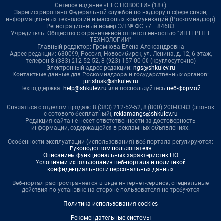
Сетевое издание «НГС.НОВОСТИ» (18+)
Зарегистрировано Федеральной службой по надзору в сфере связи,
информационных технологий и массовых коммуникаций (Роскомнадзор)
Регистрационный номер ЭЛ № ФС 77— 84683
Учредитель: Общество с ограниченной ответственностью "ИНТЕРНЕТ
ТЕХНОЛОГИИ"
Главный редактор: Громкова Елена Александровна
Адрес редакции: 630099, Россия, Новосибирск, ул. Ленина, д. 12, 6 этаж,
телефон 8 (383) 212-52-52, 8 (923) 157-00-00 (круглосуточно)
Электронный адрес редакции:
ngs@shkulev.ru
Контактные данные для Роскомнадзора и государственных органов:
juristnsk@shkulev.ru
Техподдержка:
help@shkulev.ru
или воспользуйтесь
веб-формой
Связаться с отделом продаж: 8 (383) 212-52-52, 8 (800) 200-03-83 (звонок
с сотового бесплатный),
reklamangs@shkulev.ru
Редакция сайта не несет ответственности за достоверность
информации, содержащейся в рекламных объявлениях.
Особенности эксплуатации (использования) веб-портала регулируются:
Руководством пользователя
Описанием функциональных характеристик ПО
Условиями использования веб-портала и политикой
конфиденциальности персональных данных
Веб-портал распространяется в виде интернет-сервиса, специальные
действия по установке на стороне пользователя не требуются
Политика использования cookies
Рекомендательные системы