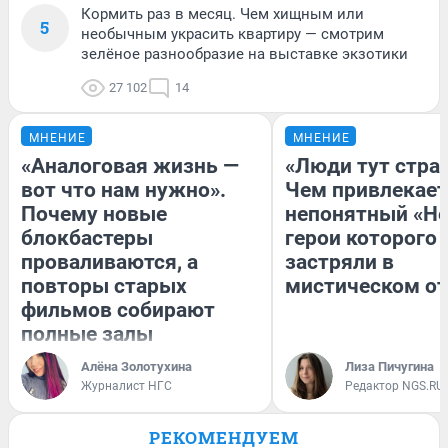
Кормить раз в месяц. Чем хищным или
5
необычным украсить квартиру — смотрим
зелёное разнообразие на выставке экзотики
27 102
14
МНЕНИЕ
МНЕНИЕ
«Аналоговая жизнь —
«Люди тут стра
вот что нам нужно».
Чем привлекает
Почему новые
непонятный «Не
блокбастеры
герои которого
проваливаются, а
застряли в
повторы старых
мистическом от
фильмов собирают
полные залы
Алёна Золотухина
Лиза Пичугина
Журналист НГС
Редактор NGS.RU
РЕКОМЕНДУЕМ