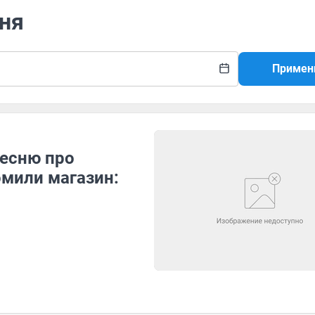
еня
Примен
есню про
омили магазин: