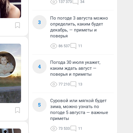
137 373
34
По погоде 3 августа можно
3
определить, каким будет
декабрь, — приметы и
поверья
86 537
11
Погода 30 июля укажет,
4
каким ждать август —
поверья и приметы
77 210
13
Суровой или мягкой будет
5
зима, можно узнать по
погоде 5 августа — важные
приметы
73 533
11