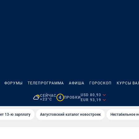
ФОРУМЫ
ТЕЛЕПРОГРАММА
АФИША
ГОРОСКОП
КУРСЫ ВА
USD 80,93
СЕЙЧАС
4
ПРОБКИ
+23°C
EUR 93,19
ет 13-ю зарплату
Августовский каталог новостроек
Нестабильное н