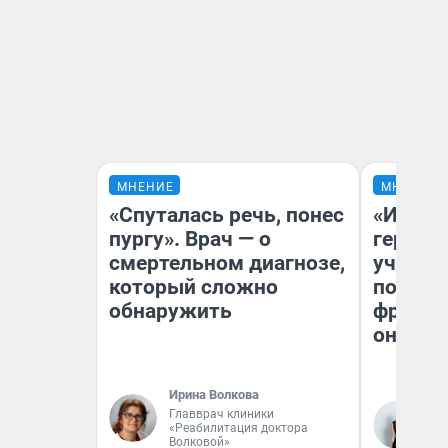
МНЕНИЕ
МНЕНИЕ
«Спуталась речь, понес
«Игруш
пургу». Врач — о
герои 
смертельном диагнозе,
учит пя
который сложно
популя
обнаружить
франши
она по
Ирина Волкова
Главврач клиники
Ма
«Реабилитация доктора
Об
Волковой»