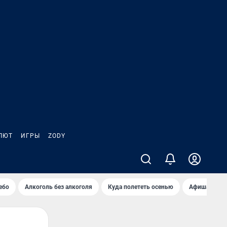
ЛЮТ
ИГРЫ
ZODY
ебо
Алкоголь без алкоголя
Куда полететь осенью
Афиша на ав