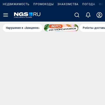
НЕДВИЖИМОСТЬ
ПРОМОКОДЫ
ЗНАКОМСТВА
ПОГОДА
ФО
Нарушения в «Авиценне»
Роботы-доставщ