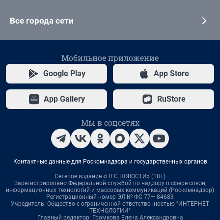
Все города сети
Мобильное приложение
Google Play
App Store
App Gallery
RuStore
Мы в соцсетях
Контактные данные для Роскомнадзора и государственных органов
Сетевое издание «НГС.НОВОСТИ» (18+)
Зарегистрировано Федеральной службой по надзору в сфере связи,
информационных технологий и массовых коммуникаций (Роскомнадзор)
Регистрационный номер ЭЛ № ФС 77— 84683
Учредитель: Общество с ограниченной ответственностью "ИНТЕРНЕТ
ТЕХНОЛОГИИ"
Главный редактор: Громкова Елена Александровна