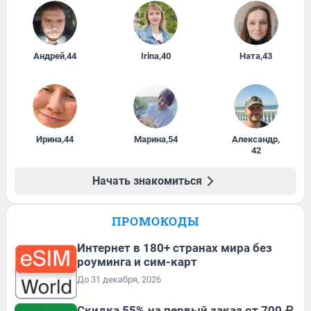
Андрей
,
44
Irina
,
40
Ната
,
43
Ирина
,
44
Марина
,
54
Александр
,
42
Начать знакомиться
ПРОМОКОДЫ
Интернет в 180+ странах мира без
роуминга и сим-карт
До 31 декабря, 2026
Скидка 55% на первый заказ от 700 ₽