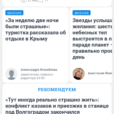
27 490
17
МНЕНИЕ
МНЕНИЕ
«За неделю две ночи
Звезды услыша
были страшные»:
желания: шесть
туристка рассказала об
небесных тел
отдыхе в Крыму
выстроятся в л
параде планет —
правильно пров
день
Александра Исмайлова
Анастасия Фили
заместитель главного
редактора 63.RU
РЕКОМЕНДУЕМ
«Тут иногда реально страшно жить»:
конфликт казаков и приезжих в станице
под Волгоградом закончился