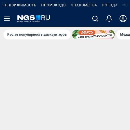
НЕДВИЖИМОСТЬ
ПРОМОКОДЫ
ЗНАКОМСТВА
ПОГОДА
ФО
Растет популярность дискаунтеров
Межд