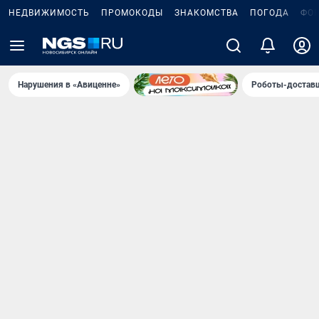
НЕДВИЖИМОСТЬ
ПРОМОКОДЫ
ЗНАКОМСТВА
ПОГОДА
ФО
Нарушения в «Авиценне»
Роботы-доставщ