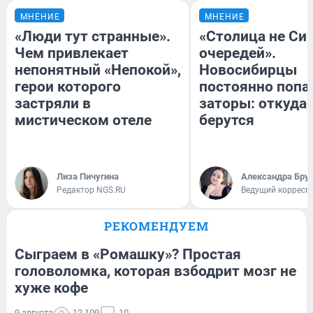
МНЕНИЕ
МНЕНИЕ
«Люди тут странные».
«Столица не Сиб
Чем привлекает
очередей».
непонятный «Непокой»,
Новосибирцы
герои которого
постоянно попа
застряли в
заторы: откуда 
мистическом отеле
берутся
Лиза Пичугина
Александра Бру
Редактор NGS.RU
Ведущий корресп
РЕКОМЕНДУЕМ
Сыграем в «Ромашку»? Простая
головоломка, которая взбодрит мозг не
хуже кофе
9 августа
12 109
10