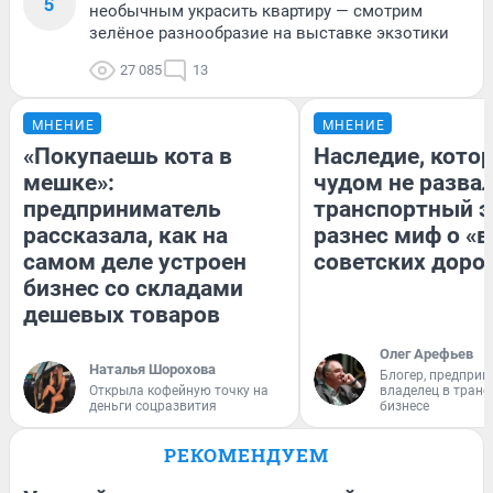
5
необычным украсить квартиру — смотрим
зелёное разнообразие на выставке экзотики
27 085
13
МНЕНИЕ
МНЕНИЕ
«Покупаешь кота в
Наследие, кото
мешке»:
чудом не разва
предприниматель
транспортный э
рассказала, как на
разнес миф о «
самом деле устроен
советских доро
бизнес со складами
дешевых товаров
Олег Арефьев
Наталья Шорохова
Блогер, предприн
Открыла кофейную точку на
владелец в тран
деньги соцразвития
бизнесе
РЕКОМЕНДУЕМ