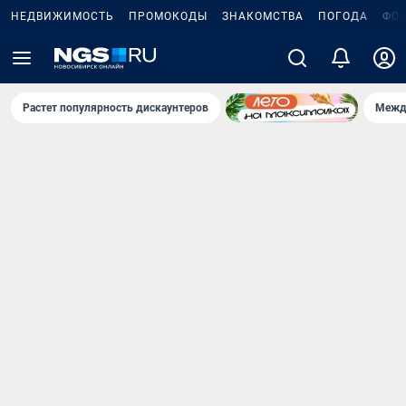
НЕДВИЖИМОСТЬ
ПРОМОКОДЫ
ЗНАКОМСТВА
ПОГОДА
ФО
Растет популярность дискаунтеров
Межд