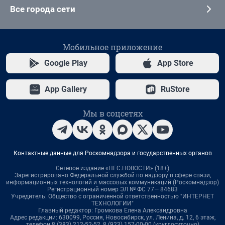
Все города сети
Мобильное приложение
Google Play
App Store
App Gallery
RuStore
Мы в соцсетях
Контактные данные для Роскомнадзора и государственных органов
Сетевое издание «НГС.НОВОСТИ» (18+)
Зарегистрировано Федеральной службой по надзору в сфере связи,
информационных технологий и массовых коммуникаций (Роскомнадзор)
Регистрационный номер ЭЛ № ФС 77— 84683
Учредитель: Общество с ограниченной ответственностью "ИНТЕРНЕТ
ТЕХНОЛОГИИ"
Главный редактор: Громкова Елена Александровна
Адрес редакции: 630099, Россия, Новосибирск, ул. Ленина, д. 12, 6 этаж,
телефон 8 (383) 212-52-52, 8 (923) 157-00-00 (круглосуточно)