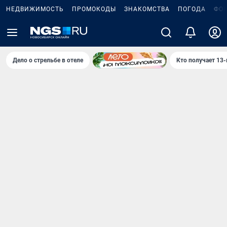
НЕДВИЖИМОСТЬ
ПРОМОКОДЫ
ЗНАКОМСТВА
ПОГОДА
ФО
Дело о стрельбе в отеле
Кто получает 13-