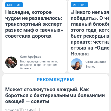
МНЕНИЕ
МНЕНИЕ
Наследие, которое
«Никого нельзя
чудом не развалилось:
победить». О ч
транспортный эксперт
главный блокба
разнес миф о «вечных»
этого года, кот
советских дорогах
бьет рекорды в
прокате: честн
отзыв на «Одис
Нолана
Олег Арефьев
Блогер, предприниматель,
Стас Соколов
владелец в транспортном
Эксперт
бизнесе
РЕКОМЕНДУЕМ
Может столкнуться каждый. Как
бороться с бактериальными болезнями
овощей — советы
17 часов
11 458
5