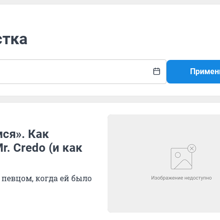
стка
Примен
ся». Как
. Credo (и как
певцом, когда ей было