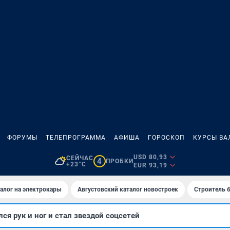
ФОРУМЫ
ТЕЛЕПРОГРАММА
АФИША
ГОРОСКОП
КУРСЫ ВА
USD 80,93
СЕЙЧАС
4
ПРОБКИ
+23°C
EUR 93,19
алог на электрокары
Августовский каталог новостроек
Строитель б
ся рук и ног и стал звездой соцсетей