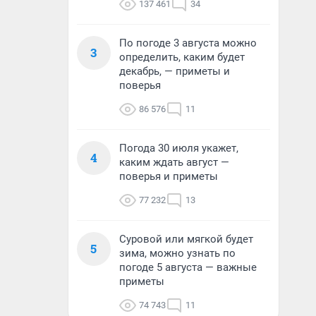
137 461
34
По погоде 3 августа можно
3
определить, каким будет
декабрь, — приметы и
поверья
86 576
11
Погода 30 июля укажет,
4
каким ждать август —
поверья и приметы
77 232
13
Суровой или мягкой будет
5
зима, можно узнать по
погоде 5 августа — важные
приметы
74 743
11