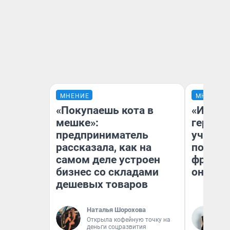
МНЕНИЕ
МНЕНИЕ
«Покупаешь кота в
«Игруш
мешке»:
герои 
предприниматель
учит пя
рассказала, как на
популя
самом деле устроен
франши
бизнес со складами
она по
дешевых товаров
Наталья Шорохова
Ма
Открыла кофейную точку на
Об
деньги соцразвития