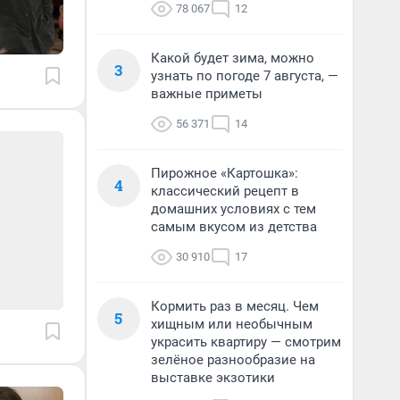
78 067
12
Какой будет зима, можно
3
узнать по погоде 7 августа, —
важные приметы
56 371
14
Пирожное «Картошка»:
4
классический рецепт в
домашних условиях с тем
самым вкусом из детства
30 910
17
Кормить раз в месяц. Чем
5
хищным или необычным
украсить квартиру — смотрим
зелёное разнообразие на
выставке экзотики