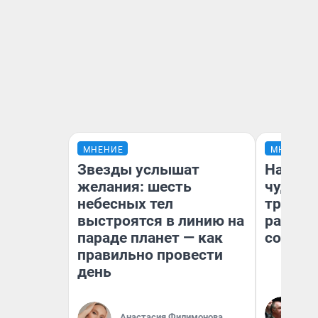
МНЕНИЕ
МНЕНИЕ
Звезды услышат
Наслед
желания: шесть
чудом 
небесных тел
трансп
выстроятся в линию на
разнес
параде планет — как
советс
правильно провести
день
Ол
Бл
Анастасия Филимонова