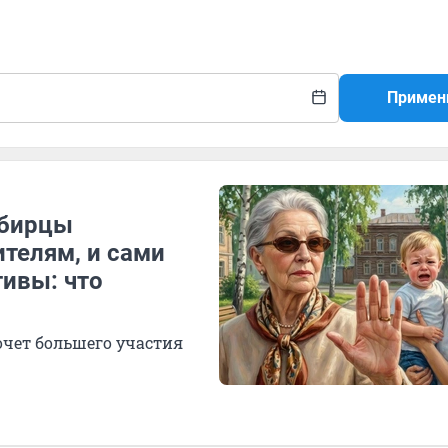
Примен
ибирцы
ителям, и сами
ивы: что
хочет большего участия