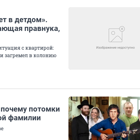
ет в детдом».
ающая правнука,
итуация с квартирой:
и загремел в колонию
: почему потомки
ой фамилии
ве