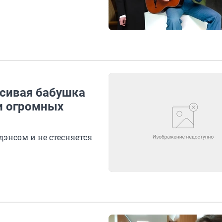
расивая бабушка
 и огромных
дэнсом и не стесняется