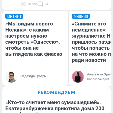
26 858
13
МНЕНИЕ
МНЕНИЕ
«Мы видим нового
«Снимите это
Нолана»: с каким
немедленно»:
настроем нужно
журналистке Н
смотреть «Одиссею»,
пришлось разде
чтобы она не
чтобы попасть в
выглядела как фиаско
на что можно п
ради новости
Анастасия Хрип
Надежда Губарь
Корреспондент
РЕКОМЕНДУЕМ
«Кто-то считает меня сумасшедшей».
Екатеринбурженка приютила дома 200