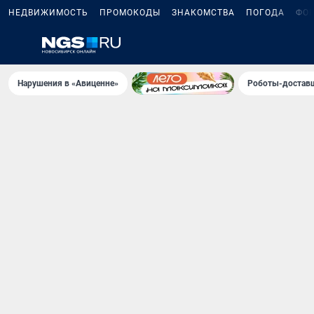
НЕДВИЖИМОСТЬ
ПРОМОКОДЫ
ЗНАКОМСТВА
ПОГОДА
ФО
Нарушения в «Авиценне»
Роботы-доставщ