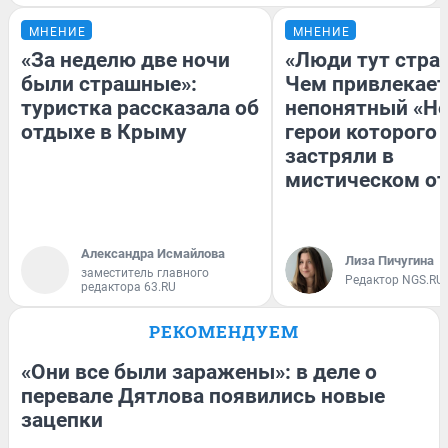
МНЕНИЕ
МНЕНИЕ
«За неделю две ночи
«Люди тут стра
были страшные»:
Чем привлекает
туристка рассказала об
непонятный «Не
отдыхе в Крыму
герои которого
застряли в
мистическом от
Александра Исмайлова
Лиза Пичугина
заместитель главного
Редактор NGS.RU
редактора 63.RU
РЕКОМЕНДУЕМ
«Они все были заражены»: в деле о
перевале Дятлова появились новые
зацепки