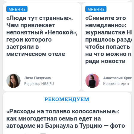
МНЕНИЕ
МНЕНИЕ
«Люди тут странные».
«Снимите это
Чем привлекает
немедленно»:
непонятный «Непокой»,
журналистке Н
герои которого
пришлось разде
застряли в
чтобы попасть в
мистическом отеле
на что можно п
ради новости
Лиза Пичугина
Анастасия Хрип
Редактор NGS.RU
Корреспондент
РЕКОМЕНДУЕМ
«Расходы на топливо колоссальные»:
как многодетная семья едет на
автодоме из Барнаула в Турцию — фото