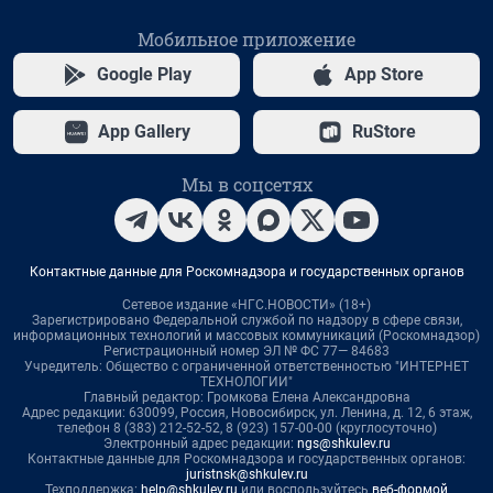
Мобильное приложение
Google Play
App Store
App Gallery
RuStore
Мы в соцсетях
Контактные данные для Роскомнадзора и государственных органов
Сетевое издание «НГС.НОВОСТИ» (18+)
Зарегистрировано Федеральной службой по надзору в сфере связи,
информационных технологий и массовых коммуникаций (Роскомнадзор)
Регистрационный номер ЭЛ № ФС 77— 84683
Учредитель: Общество с ограниченной ответственностью "ИНТЕРНЕТ
ТЕХНОЛОГИИ"
Главный редактор: Громкова Елена Александровна
Адрес редакции: 630099, Россия, Новосибирск, ул. Ленина, д. 12, 6 этаж,
телефон 8 (383) 212-52-52, 8 (923) 157-00-00 (круглосуточно)
Электронный адрес редакции:
ngs@shkulev.ru
Контактные данные для Роскомнадзора и государственных органов:
juristnsk@shkulev.ru
Техподдержка:
help@shkulev.ru
или воспользуйтесь
веб-формой