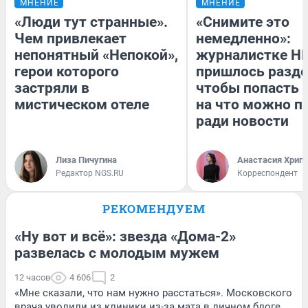
МНЕНИЕ
МНЕНИЕ
«Люди тут странные».
«Снимите это
Чем привлекает
немедленно»:
непонятный «Непокой»,
журналистке Н
герои которого
пришлось разде
застряли в
чтобы попасть в
мистическом отеле
на что можно п
ради новости
Лиза Пичугина
Анастасия Хрип
Редактор NGS.RU
Корреспондент
РЕКОМЕНДУЕМ
«Ну вот и всё»: звезда «Дома-2»
развелась с молодым мужем
12 часов
4 606
2
«Мне сказали, что нам нужно расстаться». Московского
врача уволили из клиники из-за мата в личном блоге