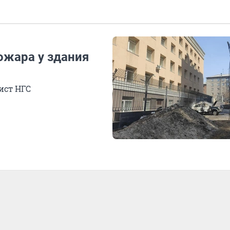
ожара у здания
ист НГС