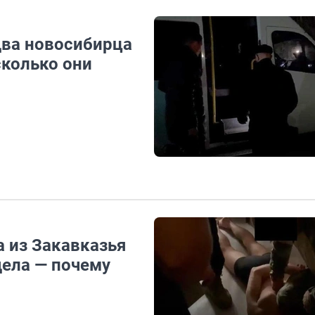
два новосибирца
сколько они
 из Закавказья
дела — почему