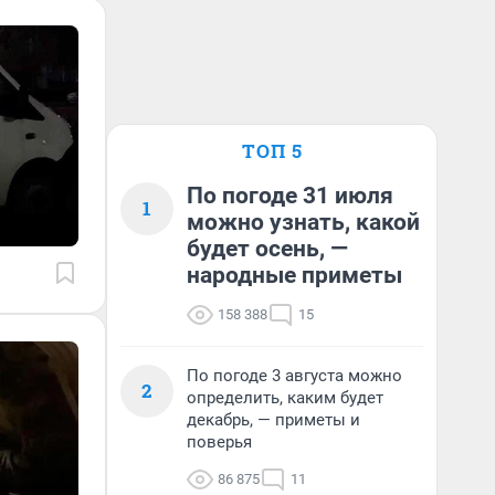
ТОП 5
По погоде 31 июля
1
можно узнать, какой
будет осень, —
народные приметы
158 388
15
По погоде 3 августа можно
2
определить, каким будет
декабрь, — приметы и
поверья
86 875
11