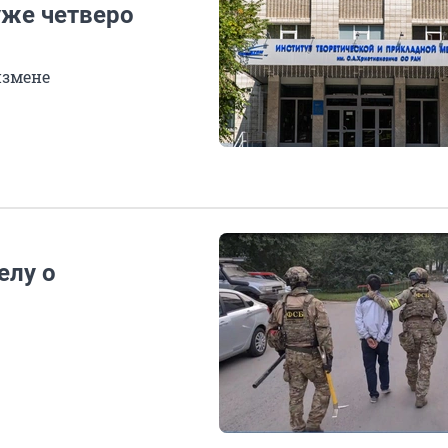
уже четверо
измене
елу о