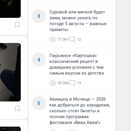
Суровой или мягкой будет
3
зима, можно узнать по
погоде 5 августа — важные
приметы
77 361
12
Пирожное «Картошка»:
4
классический рецепт в
домашних условиях с тем
самым вкусом из детства
30 266
13
Авиашоу в Мочище — 2026:
5
как добраться до аэродрома,
сколько стоят билеты и
полная программа
фестиваля «Вива Авиа!»