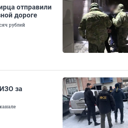
ирца отправили
зной дороге
сяч рублей
СИЗО за
канале