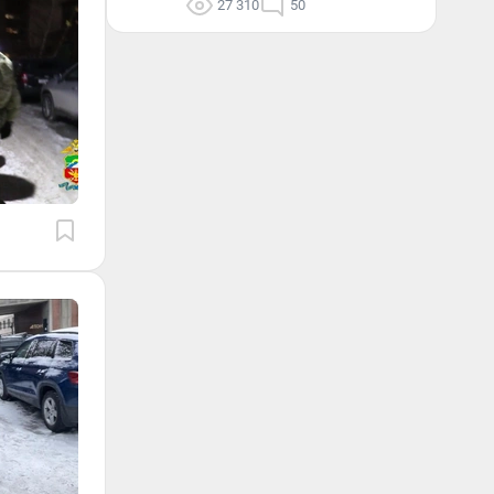
27 310
50