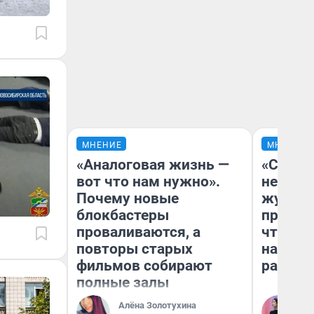
МНЕНИЕ
МНЕНИЕ
«Аналоговая жизнь —
«Сними
вот что нам нужно».
немедл
Почему новые
журнал
блокбастеры
пришло
проваливаются, а
чтобы п
повторы старых
на что
фильмов собирают
ради н
полные залы
Алёна Золотухина
Ан