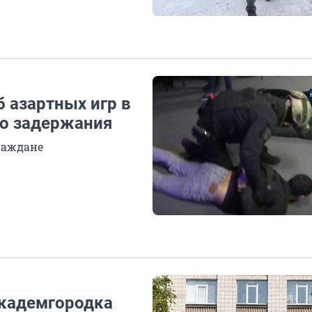
б азартных игр в
го задержания
раждане
Академгородка