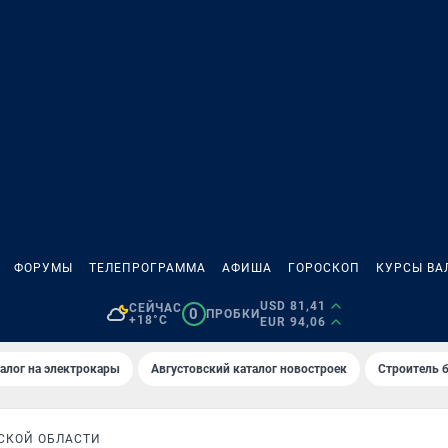
ФОРУМЫ
ТЕЛЕПРОГРАММА
АФИША
ГОРОСКОП
КУРСЫ ВА
USD 81,41
СЕЙЧАС
0
ПРОБКИ
+18°C
EUR 94,06
алог на электрокары
Августовский каталог новостроек
Строитель б
СКОЙ ОБЛАСТИ