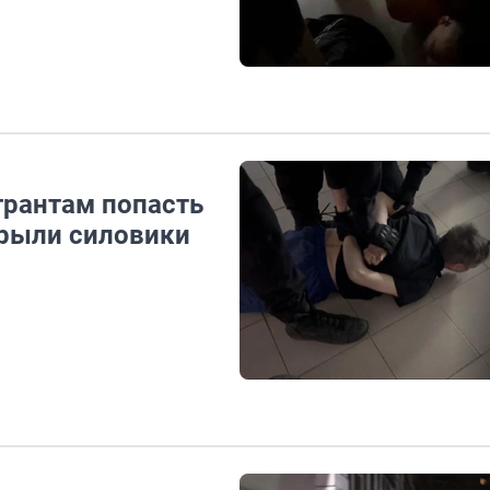
грантам попасть
крыли силовики