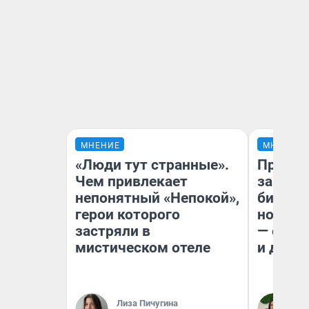
МНЕНИЕ
МНЕНИЕ
«Люди тут странные».
Продаш
Чем привлекает
заплат
непонятный «Непокой»,
бизнес
герои которого
новый 
застряли в
— он к
мистическом отеле
и даже
Лиза Пичугина
Ан