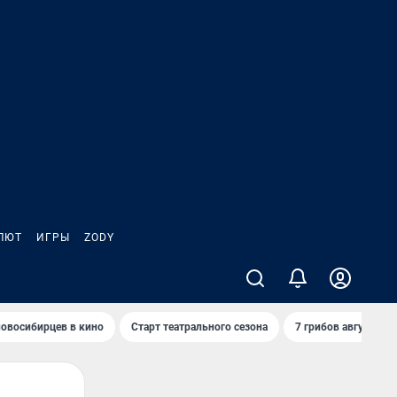
ЛЮТ
ИГРЫ
ZODY
овосибирцев в кино
Старт театрального сезона
7 грибов августа