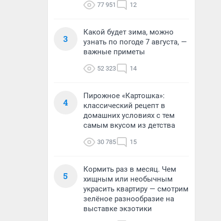
77 951
12
Какой будет зима, можно
3
узнать по погоде 7 августа, —
важные приметы
52 323
14
Пирожное «Картошка»:
4
классический рецепт в
домашних условиях с тем
самым вкусом из детства
30 785
15
Кормить раз в месяц. Чем
5
хищным или необычным
украсить квартиру — смотрим
зелёное разнообразие на
выставке экзотики