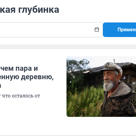
кая глубинка
Примен
чем пара и
енную деревню,
а
 что осталось от