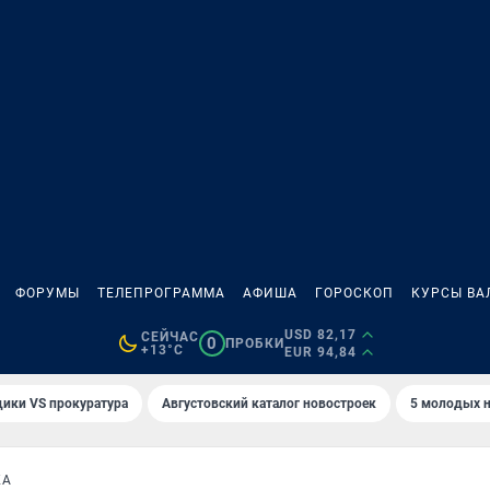
ФОРУМЫ
ТЕЛЕПРОГРАММА
АФИША
ГОРОСКОП
КУРСЫ ВА
USD 82,17
СЕЙЧАС
0
ПРОБКИ
+13°C
EUR 94,84
ики VS прокуратура
Августовский каталог новостроек
5 молодых н
КА