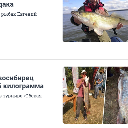
дака
у рыбак Евгений
овосибирец
5 килограмма
в турнире «Обская