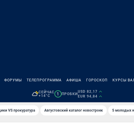
ФОРУМЫ
ТЕЛЕПРОГРАММА
АФИША
ГОРОСКОП
КУРСЫ ВА
USD 82,17
СЕЙЧАС
1
ПРОБКИ
+14°C
EUR 94,84
ики VS прокуратура
Августовский каталог новостроек
5 молодых н