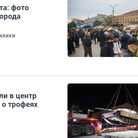
та: фото
города
ехники
ли в центр
 о трофеях