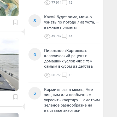
77 914
12
Какой будет зима, можно
3
узнать по погоде 7 августа, —
важные приметы
49 749
14
Пирожное «Картошка»:
4
классический рецепт в
домашних условиях с тем
самым вкусом из детства
30 766
15
Кормить раз в месяц. Чем
5
хищным или необычным
украсить квартиру — смотрим
зелёное разнообразие на
выставке экзотики