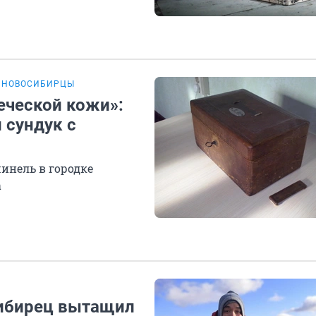
 НОВОСИБИРЦЫ
веческой кожи»:
 сундук с
инель в городке
а
сибирец вытащил