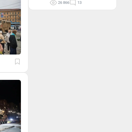
26 866
13