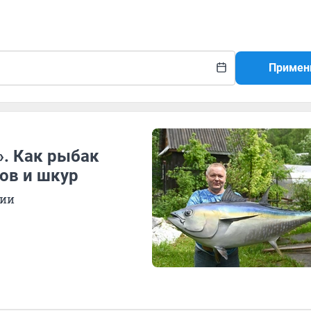
Примен
». Как рыбак
ов и шкур
гии