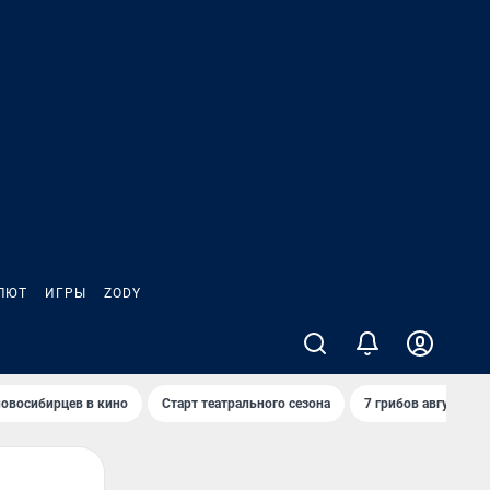
ЛЮТ
ИГРЫ
ZODY
овосибирцев в кино
Старт театрального сезона
7 грибов августа