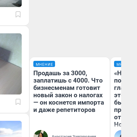
МНЕНИЕ
МНЕНИЕ
Продашь за 3000,
«Никог
заплатишь с 4000. Что
победи
бизнесменам готовит
главны
новый закон о налогах
этого г
— он коснется импорта
бьет р
и даже репетиторов
прокат
отзыв 
Нолана
Ст
Анастасия Завгородняя