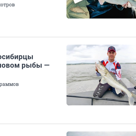
мотров
восибирцы
ловом рыбы —
граммов