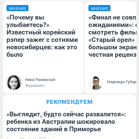
МНЕНИЕ
МНЕНИЕ
«Почему вы
«Финал не совпа
улыбаетесь?»
ожиданиями»: с
Известный корейский
смотреть филь
рэпер зажег с сотнями
«Старый орел» 
новосибирцев: как это
большом экран
было
честная реценз
Нина Раневская
Надежда Губарь
Журналист
РЕКОМЕНДУЕМ
«Выглядит, будто сейчас развалится»:
ребенка из Австралии шокировало
состояние зданий в Приморье