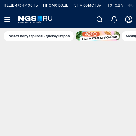
НЕДВИЖИМОСТЬ
ПРОМОКОДЫ
ЗНАКОМСТВА
ПОГОДА
ФО
Растет популярность дискаунтеров
Межд