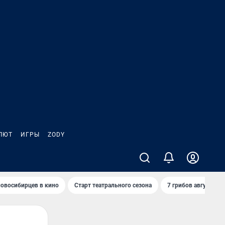
ЛЮТ
ИГРЫ
ZODY
овосибирцев в кино
Старт театрального сезона
7 грибов августа