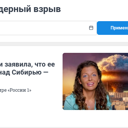
ядерный взрыв
Примен
 заявила, что ее
над Сибирью —
ре «России 1»