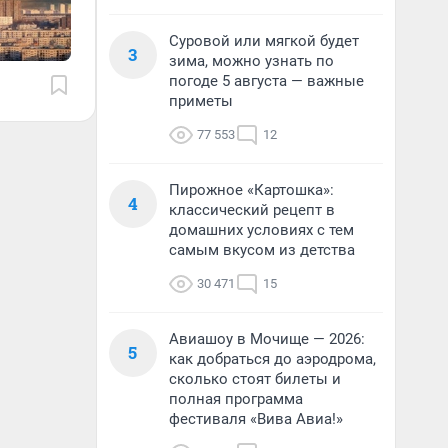
Суровой или мягкой будет
3
зима, можно узнать по
погоде 5 августа — важные
приметы
77 553
12
Пирожное «Картошка»:
4
классический рецепт в
домашних условиях с тем
самым вкусом из детства
30 471
15
Авиашоу в Мочище — 2026:
5
как добраться до аэродрома,
сколько стоят билеты и
полная программа
фестиваля «Вива Авиа!»