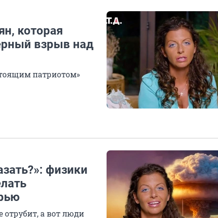
ян, которая
ерный взрыв над
астоящим патриотом»
азать?»: физики
елать
рью
 отрубит, а вот люди