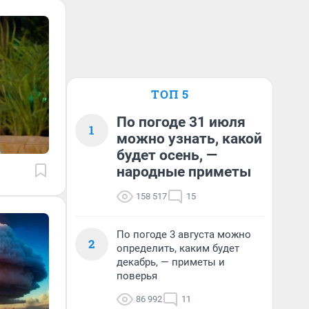
ТОП 5
По погоде 31 июля
1
можно узнать, какой
будет осень, —
народные приметы
158 517
15
По погоде 3 августа можно
2
определить, каким будет
декабрь, — приметы и
поверья
86 992
11