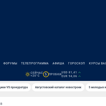
ФОРУМЫ
ТЕЛЕПРОГРАММА
АФИША
ГОРОСКОП
КУРСЫ ВА
USD 81,41
СЕЙЧАС
5
ПРОБКИ
+20°C
EUR 94,06
ики VS прокуратура
Августовский каталог новостроек
5 молодых н
ЫВ