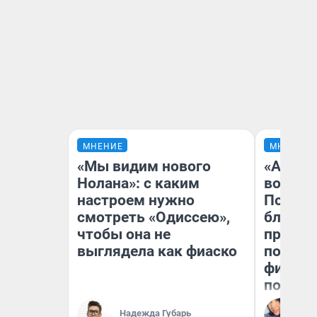
МНЕНИЕ
МНЕНИЕ
«Мы видим нового
«Анало
Нолана»: с каким
вот чт
настроем нужно
Почему
смотреть «Одиссею»,
блокба
чтобы она не
провал
выглядела как фиаско
повтор
фильмо
полные
Ал
Надежда Губарь