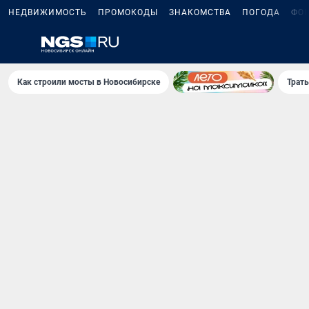
НЕДВИЖИМОСТЬ
ПРОМОКОДЫ
ЗНАКОМСТВА
ПОГОДА
ФО
Как строили мосты в Новосибирске
Траты