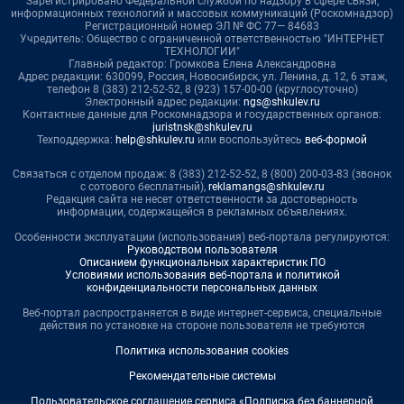
Зарегистрировано Федеральной службой по надзору в сфере связи,
информационных технологий и массовых коммуникаций (Роскомнадзор)
Регистрационный номер ЭЛ № ФС 77— 84683
Учредитель: Общество с ограниченной ответственностью "ИНТЕРНЕТ
ТЕХНОЛОГИИ"
Главный редактор: Громкова Елена Александровна
Адрес редакции: 630099, Россия, Новосибирск, ул. Ленина, д. 12, 6 этаж,
телефон 8 (383) 212-52-52, 8 (923) 157-00-00 (круглосуточно)
Электронный адрес редакции:
ngs@shkulev.ru
Контактные данные для Роскомнадзора и государственных органов:
juristnsk@shkulev.ru
Техподдержка:
help@shkulev.ru
или воспользуйтесь
веб-формой
Связаться с отделом продаж: 8 (383) 212-52-52, 8 (800) 200-03-83 (звонок
с сотового бесплатный),
reklamangs@shkulev.ru
Редакция сайта не несет ответственности за достоверность
информации, содержащейся в рекламных объявлениях.
Особенности эксплуатации (использования) веб-портала регулируются:
Руководством пользователя
Описанием функциональных характеристик ПО
Условиями использования веб-портала и политикой
конфиденциальности персональных данных
Веб-портал распространяется в виде интернет-сервиса, специальные
действия по установке на стороне пользователя не требуются
Политика использования cookies
Рекомендательные системы
Пользовательское соглашение сервиса «Подписка без баннерной