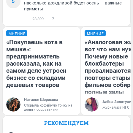
5
насколько дождливой будет осень — важные
приметы
28 399
7
МНЕНИЕ
МНЕНИЕ
«Покупаешь кота в
«Аналоговая жи
мешке»:
вот что нам нуж
предприниматель
Почему новые
рассказала, как на
блокбастеры
самом деле устроен
проваливаются,
бизнес со складами
повторы стары
дешевых товаров
фильмов собир
полные залы
Наталья Шорохова
Алёна Золотухи
Открыла кофейную точку на
Журналист НГС
деньги соцразвития
РЕКОМЕНДУЕМ